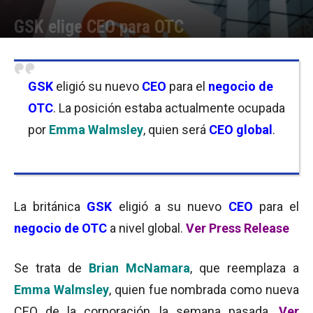
GSK elige CEO para OTC
Por
Equipo de Redacción
-
30/09/2016 08:30
GSK
eligió su nuevo
CEO
para el
negocio de
OTC
. La posición estaba actualmente ocupada
por
Emma Walmsley
, quien será
CEO global
.
La británica
GSK
eligió a su nuevo
CEO
para el
negocio de OTC
a nivel global.
Ver Press Release
Se trata de
Brian McNamara
, que reemplaza a
Emma Walmsley
, quien fue nombrada como nueva
CEO de la corporación, la semana pasada.
Ver