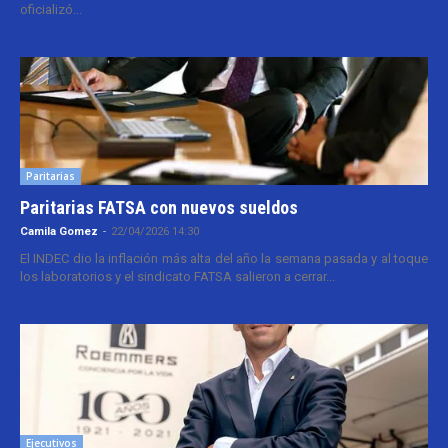
oficializó...
Paritarias
Paritarias FATSA con nuevos sueldos
Camila Gomez
-
22/04/2026 14:30
El INDEC dio la inflación más alta del año la semana pasada y al toque
los laboratorios y el sindicato FATSA salieron a cerrar...
Ejecutivos