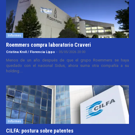
Informes
Roemmers compra laboratorio Craveri
Cristina Kroll / Florencia Lippo
-
05/05/2026 20:00
Menos de un año después de que el grupo Roemmers se haya
quedado con el nacional Sidus, ahora suma otra compañía a su
holding....
Informes
CILFA: postura sobre patentes