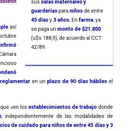
Boletín
sus
salas maternales y
guarderías
para
niños
de entre
45 días
y
3 años.
En
farma
, ya
ple
así
se paga un
monto de $21.800
octubre
(u$s 188,9), de acuerdo al CCT
nfirmó
42/89.
Cámara
encioso
condenó
reglamentar
en un
plazo de 90 días
hábiles
el
e que «en los
establecimientos de trabajo
donde
s
, independientemente de las modalidades de
ios de cuidado para niños de entre 45 días y 3