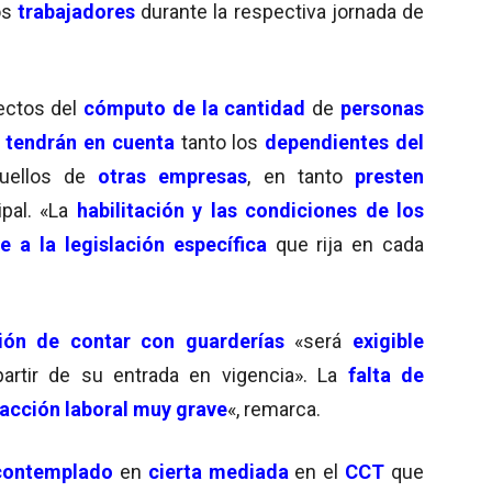
os
trabajadores
durante la respectiva jornada de
ectos del
cómputo de la cantidad
de
personas
e
tendrán en cuenta
tanto los
dependientes del
uellos de
otras empresas
, en tanto
presten
ipal. «La
habilitación y las condiciones de los
se a la legislación específica
que rija en cada
ción de contar con guarderías
«será
exigible
partir de su entrada en vigencia». La
falta de
racción laboral muy grave
«, remarca.
contemplado
en
cierta mediada
en el
CCT
que