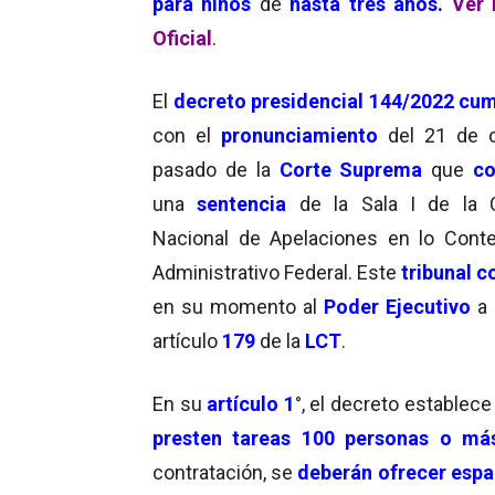
para niños
de
hasta
tres años.
Ver 
Oficial
.
El
decreto presidencial 144/2022
cum
con el
pronunciamiento
del 21 de 
pasado de la
Corte Suprema
que
co
una
sentencia
de la Sala I de la 
Nacional de Apelaciones en lo Cont
Administrativo Federal. Este
tribunal 
en su momento al
Poder Ejecutivo
a
artículo
179
de la
LCT
.
En su
artículo 1
°, el decreto establec
presten tareas 100 personas o má
contratación, se
deberán ofrecer espac