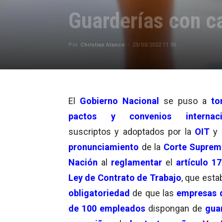
Guarderías con c
Por
Christian Atance
-
23/03/2022 11:30
El
Gobierno Nacional
se puso a
to
pactos y convenios internaci
suscriptos y adoptados por la
OIT
y
pronunciamiento
de la
Corte Suprem
Nación
al
reglamentar
el
artículo 1
Ley de Contrato de Trabajo
, que esta
obligatoriedad
de que las
empresas 
de 100 empleados
dispongan de
gua