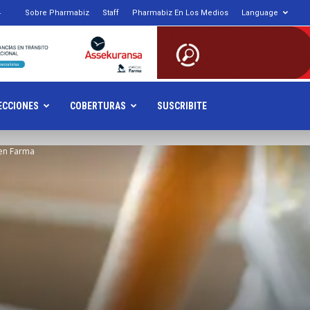
4
Sobre Pharmabiz
Staff
Pharmabiz En Los Medios
Language
armabiz.NET
ECCIONES
COBERTURAS
SUSCRIBITE
 en Farma