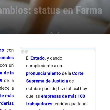
ambios: status en Farma
no
con
onales
El
Estado,
y dando
 con un
cumplimiento a un
a de la
pronunciamiento
de la
Corte
79
de la
Suprema de Justicia
de
blece la
octubre pasado, hizo oficial hoy
de más
que las
empresas de más 100
rderías
trabajadores
tendrán que tener