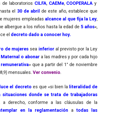
 de laboratorios
CILFA
,
CAEMe
,
COOPERALA
y
 hasta el
30 de abril
de este año, establece que
e mujeres empleadas
alcance al que fija la Ley
,
e albergue a los niños hasta la edad de
5 años
«,
ece el
decreto dado a conocer hoy.
o de mujeres
sea
inferior
al previsto por la Ley
a Maternal o abonar
a las madres y por cada hijo
 remunerativa
» que a partir del 1° de noviembre
8,9) mensuales.
Ver convenio
.
uce el decret
o
es que «si bien la
literalidad de
a situaciones donde se trata de trabajadoras
da a derecho, conforme a las cláusulas de la
ntemplar en la reglamentación
a
todas las