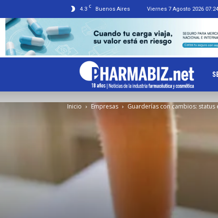
C
4.3
Buenos Aires
Viernes 7 Agosto 2026 07:2
Ph
S
Inicio
Empresas
Guarderías con cambios: status