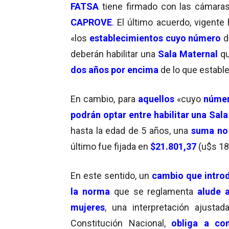
FATSA
tiene firmado con las cámaras
CAPROVE
. El último acuerdo, vigente
«los
establecimientos cuyo núme
ro
d
deberán habilitar una
Sala Maternal
qu
dos años por encima
de lo que establ
En cambio, para
aquellos
«cuyo
númer
podrán
optar entre habilitar una Sal
hasta la edad de 5 años, una
suma no
último fue fijada en
$21.801,37
(u$s 18
En este sentido, un
cambio que introd
la norma
que se reglamenta
alude 
mujeres
, una interpretación ajusta
Constitución Nacional,
obliga a co