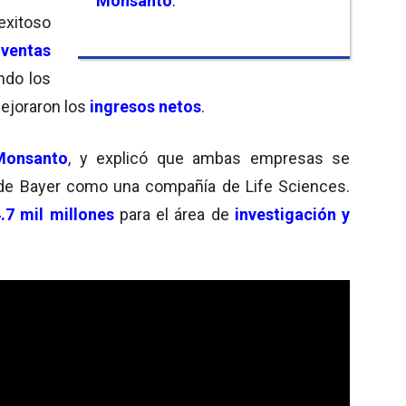
Monsanto
.
xitoso
entas
ndo los
ejoraron los
ingresos netos
.
Monsanto
, y explicó que ambas empresas se
 de Bayer como una compañía de Life Sciences.
.7 mil millones
para el área de
investigación y