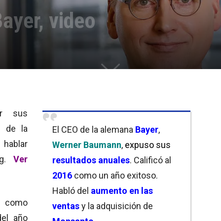
ayer, video
r sus
O de la
El CEO de la alemana
Bayer
,
 hablar
Werner Baumann
,
expuso sus
ng.
Ver
resultados anuales
. Calificó al
2016
como un año exitoso.
Habló del
aumento en las
n como
ventas
y la adquisición de
el año