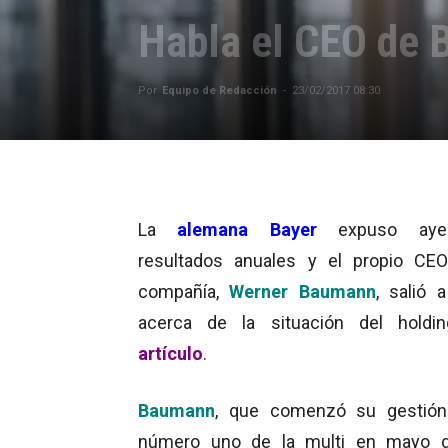
Habla el CEO de B
Por
Equipo de Redacción
-
23/02/2017 08:30
La
alemana Bayer
expuso aye
resultados anuales y el propio CE
compañía,
Werner Baumann
, salió a
acerca de la situación del holdi
artículo
.
Baumann
, que comenzó su gestió
número uno de la multi en mayo d