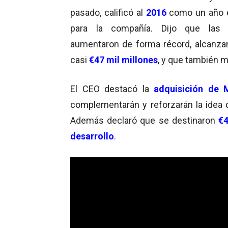
pasado, calificó al
2016
como un año e
para la compañía. Dijo que las
v
aumentaron de forma récord, alcanza
casi
€47 mil millones
, y que también m
El CEO destacó la
adquisición de 
complementarán y reforzarán la idea
Además declaró que se destinaron
€4
desarrollo
.