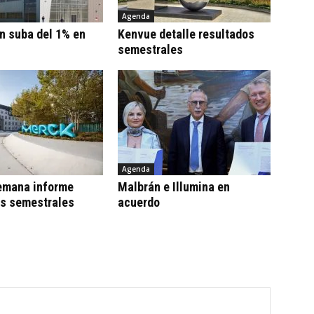
Agenda
n suba del 1% en
Kenvue detalle resultados
semestrales
Agenda
emana informe
Malbrán e Illumina en
os semestrales
acuerdo