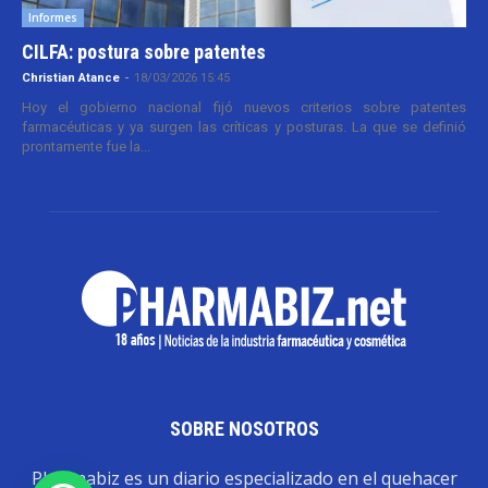
Informes
CILFA: postura sobre patentes
Christian Atance
-
18/03/2026 15:45
Hoy el gobierno nacional fijó nuevos criterios sobre patentes
farmacéuticas y ya surgen las críticas y posturas. La que se definió
prontamente fue la...
SOBRE NOSOTROS
Pharmabiz es un diario especializado en el quehacer