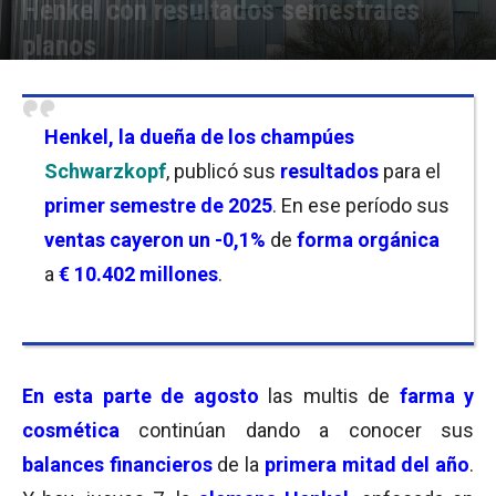
Henkel con resultados semestrales
planos
Por
Joseph Foley
-
07/08/2025 08:30
Henkel
, la dueña de los champúes
Schwarzkopf
, publicó sus
resultados
para el
primer semestre de 2025
. En ese período sus
v
entas cayeron un -0,1%
de
forma orgánica
a
€ 10.402 millones
.
En esta
parte de agosto
las multis de
farma y
cosmética
continúan dando a conocer sus
balances financieros
de la
primera mitad del año
.