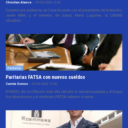
Christian Atance
-
29/05/2026 15:00
Durante una audiencia en Casa Rosada con el presidente de la Nación,
Javier Milei, y el ministro de Salud, Mario Lugones, la CAEME
oficializó...
Paritarias
Paritarias FATSA con nuevos sueldos
Camila Gomez
-
22/04/2026 14:30
El INDEC dio la inflación más alta del año la semana pasada y al toque
los laboratorios y el sindicato FATSA salieron a cerrar...