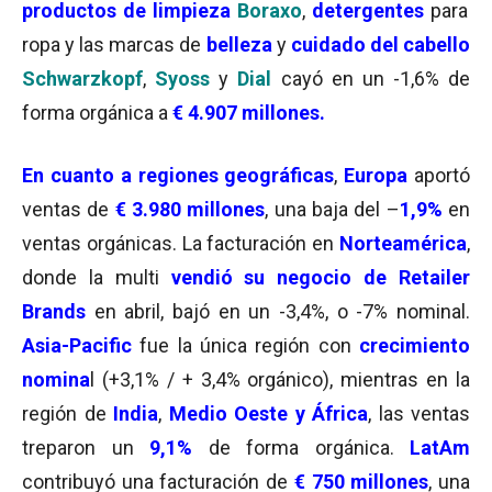
productos de limpieza
Boraxo
,
detergentes
para
ropa y las marcas de
belleza
y
cuidado del cabello
Schwarzkopf
,
Syoss
y
Dial
cayó en un -1,6% de
forma orgánica a
€ 4.907 millones.
En cuanto a regiones geográficas
,
Europa
aportó
ventas de
€ 3.980 millones
, una baja del –
1,9%
en
ventas orgánicas. La facturación en
Norteamérica
,
donde la multi
vendió su negocio de Retailer
Brands
en abril, bajó en un -3,4%, o -7% nominal.
Asia-Pacific
fue la única región con
crecimiento
nomina
l (+3,1% / + 3,4% orgánico), mientras en la
región de
India
,
Medio Oeste y África
, las ventas
treparon un
9,1%
de forma orgánica.
LatAm
contribuyó una facturación de
€ 750 millones
, una