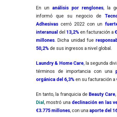
En un
análisis por renglones
, la 
informó que su negocio de
Tecno
Adhesivas
cerró 2022 con un
fuert
interanual
del
13,2%
en facturación a
millones
. Dicha unidad fue
responsab
50,2%
de sus ingresos a nivel global.
Laundry & Home Care
,
la segunda divi
términos de importancia con una
orgánica del 6,3%
en su facturación a
En tanto, la franquicia de
Beauty Care
Dial
, mostró una
declinación en las v
€3.775 millones
, con una
aporte del 1