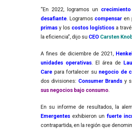
“En 2022, logramos un
crecimiento
desafiante
. Logramos
compensar
en 
primas
y los
costos logísticos
a trav
la eficiencia”, dijo su
CEO
Carsten Knob
A fines de diciembre de 2021,
Henke
unidades operativas
. El área de
La
Care
para fortalecer su
negocio de 
dos divisiones:
Consumer Brands
y s
sus negocios bajo consumo
.
En su informe de resultados, la al
Emergentes
exhibieron un
fuerte in
contrapartida, en la región que denomi