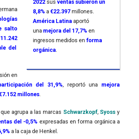
2022
sus
ventas
subieron un
germana
8,8%
a
€
22.397
millones.
logías
América Latina
aportó
e salto
una
mejora del 17,7%
en
€11.242
ingresos medidos en
forma
le del
orgánica
.
sión en
participación del 31,9%
, reportó una
mejora
€7.152
millones
.
, que agrupa a las marcas
Schwarzkopf
,
Syoss
y
entas del -0,5%
expresadas en forma orgánica a
6,9%
a la caja de Henkel.