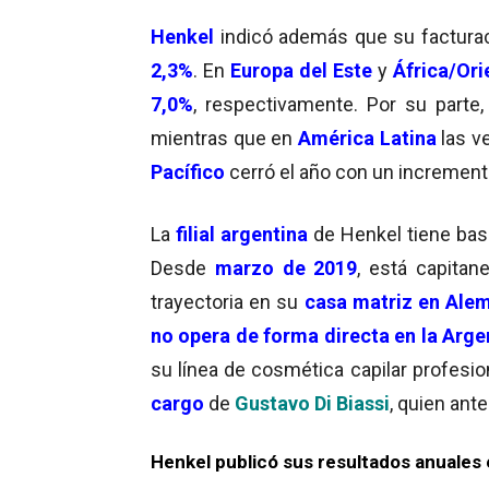
Henkel
indicó además que su factura
2,3%
. En
Europa del Este
y
África/Or
7,0%
, respectivamente. Por su parte
mientras que en
América Latina
las v
Pacífico
cerró el año con un increment
La
filial argentina
de Henkel tiene ba
Desde
marzo de 2019
, está capita
trayectoria en su
casa matriz en Ale
no opera de forma directa en la Arge
su línea de cosmética capilar profesio
cargo
de
Gustavo Di Biassi
, quien ant
Henkel publicó sus resultados anuales