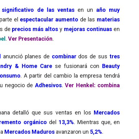
 significativo de las ventas
en un
año muy
parte el
espectacular aumento
de las
materias
és de
precios más altos
y
mejoras continuas
en
el
.
Ver Presentación
.
l
anunció planes de
combinar
dos de sus
tres
undry & Home Care
se fusionará con
Beauty
consumo
. A partir del cambio la empresa tendrá
u negocio de
Adhesivos
.
Ver Henkel: combina
emana detalló que sus ventas en los
Mercados
cremento orgánico
del
13,3%
. Mientras que, en
na
Mercados Maduros
avanzaron un
5,2%
.