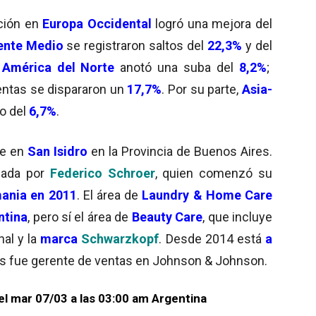
ción en
Europa Occidental
logró una mejora del
iente Medio
se registraron saltos del
22,3%
y del
,
América del Norte
anotó una suba del
8,
2
%
;
entas se dispararon un
17,7%
. Por su parte,
Asia-
o del
6,
7
%
.
se en
San Isidro
en la Provincia de Buenos Aires.
neada por
Federico Schroer
, quien comenzó su
mania
en 2011
. El área de
Laundry & Home Care
ntina
, pero sí el área de
Beauty Care
, que incluye
nal y la
marca
Schwarzkopf
. Desde 2014 está
a
es fue gerente de ventas en Johnson & Johnson.
 el mar 07/03
a las 03:00 am Argentina