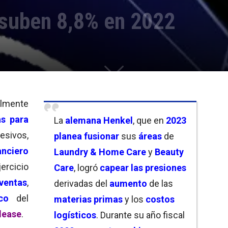
 suben 8,8% en 2022
almente
as para
La
alemana Henkel
, que en
2023
esivos,
planea fusionar
sus
áreas
de
nciero
Laundry & Home Care
y
Beauty
cicio
Care
, logró
capear las presione
s
ventas
,
derivadas del
aumento
de las
co
del
materias primas
y los
costos
lease
.
logísticos
. Durante su año fiscal