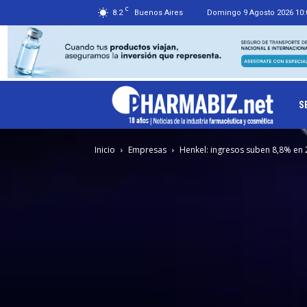
C
8.2
Buenos Aires
Domingo 9 Agosto 2026 10:
Ph
S
Inicio
Empresas
Henkel: ingresos suben 8,8% en