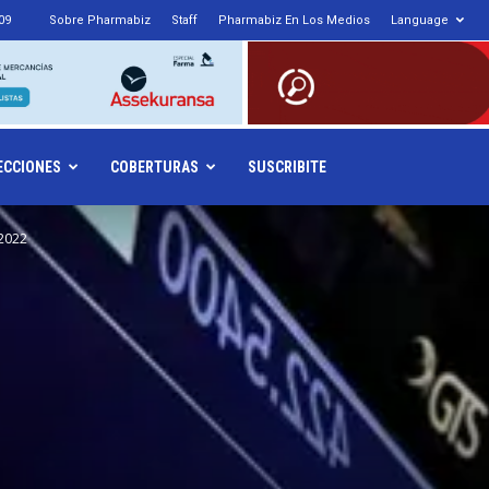
09
Sobre Pharmabiz
Staff
Pharmabiz En Los Medios
Language
armabiz.NET
ECCIONES
COBERTURAS
SUSCRIBITE
 2022