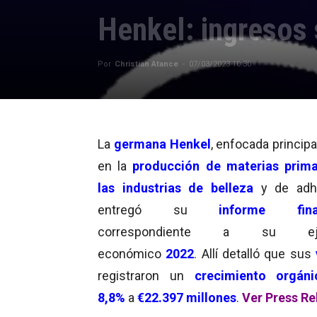
Henkel: ingresos
Por
Christian Atance
-
07/03/2023 10:30
La
germana Henkel
, enfocada princip
en la
producción de materias prim
las industrias de belleza
y de adh
entregó su
informe fina
correspondiente a su ejer
económico
2022
. Allí detalló que sus
registraron un
crecimiento orgáni
8,8%
a
€22.397 millones
.
Ver Press Re