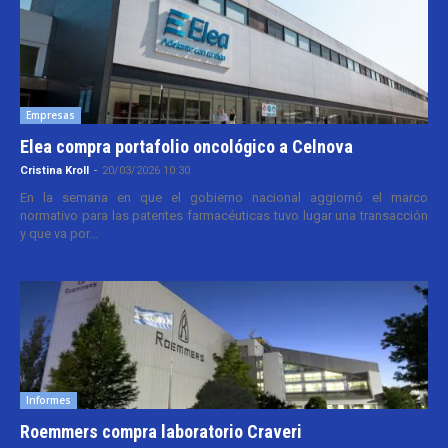
Empresas
Elea compra portafolio oncológico a Celnova
Cristina Kroll
-
20/03/2026 10:30
En la semana en que el gobierno nacional aggiornó el marco
normativo para las patentes farmacéuticas tuvo lugar una transacción
y que va por...
Informes
Roemmers compra laboratorio Craveri