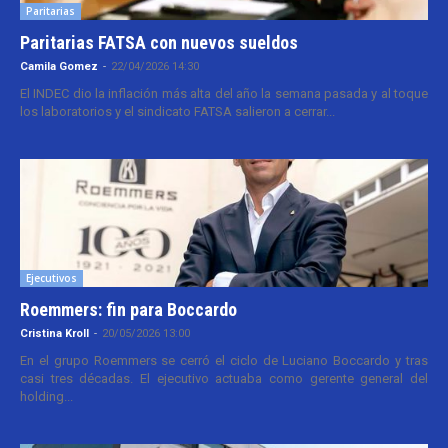
Paritarias
Paritarias FATSA con nuevos sueldos
Camila Gomez
-
22/04/2026 14:30
El INDEC dio la inflación más alta del año la semana pasada y al toque
los laboratorios y el sindicato FATSA salieron a cerrar...
Ejecutivos
Roemmers: fin para Boccardo
Cristina Kroll
-
20/05/2026 13:00
En el grupo Roemmers se cerró el ciclo de Luciano Boccardo y tras
casi tres décadas. El ejecutivo actuaba como gerente general del
holding...