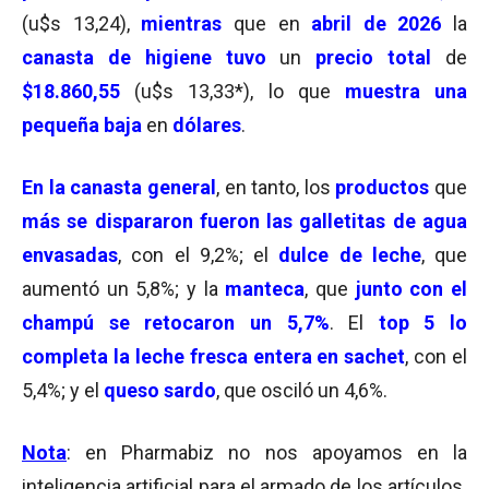
(u$s 13,24),
mientras
que en
abril de 2026
la
canasta de higiene
tuvo
un
precio total
de
$18.860,55
(u$s 13,33*), lo que
muestra una
pequeña baja
en
dólares
.
En la
canasta general
, en tanto, los
productos
que
más se dispararon fueron las
galletitas de agua
envasadas
, con el 9,2%; el
dulce de leche
, que
aumentó un 5,8%; y la
manteca
, que
junto con el
champú se retocaron un 5,7%
. El
top 5 lo
completa la leche fresca entera en sachet
, con el
5,4%; y el
queso sardo
, que osciló un 4,6%.
Nota
: en Pharmabiz no nos apoyamos en la
inteligencia artificial para el armado de los artículos.