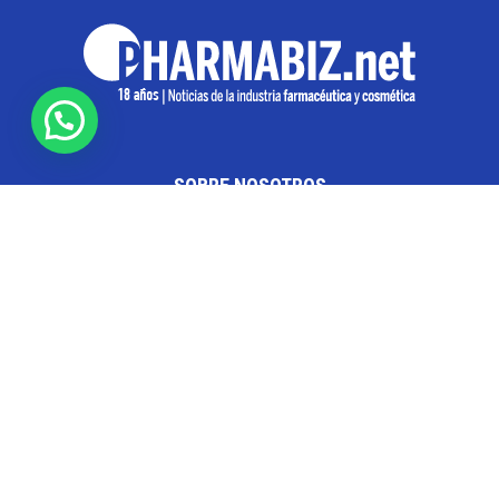
SOBRE NOSOTROS
Pharmabiz es un diario especializado en el quehacer
de la industria farmacéutica y cosmética. Investiga y
analiza noticias desde la Ciudad de Buenos Aires para
toda la región
Contáctanos:
info@pharmabiz.net
SEGUINOS