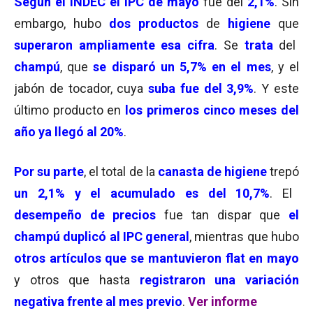
Según el INDEC el IPC de mayo
fue del
2,1%
. Sin
embargo, hubo
dos productos
de
higiene
que
superaron ampliamente esa cifra
. Se
trata
del
champú
, que
se disparó un 5,7% en el mes
, y el
jabón de tocador, cuya
suba fue del 3,9%
. Y este
último producto en
los primeros cinco meses del
año ya llegó al 20%
.
Por su parte
, el total de la
canasta de higiene
trepó
un 2,1% y el acumulado es del 10,7%
. El
desempeño de precios
fue tan dispar que
el
champú duplicó al IPC general
, mientras que hubo
otros artículos que se mantuvieron flat en mayo
y otros que hasta
registraron una variación
negativa frente al mes previo
.
Ver informe