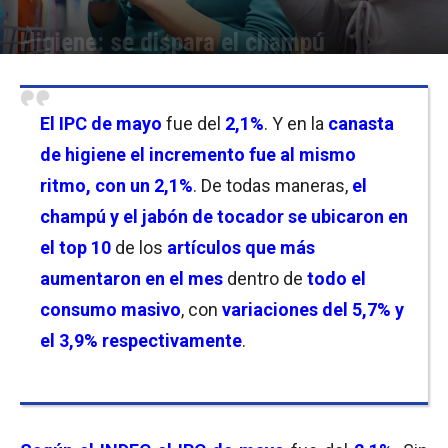
Higiene: se dispara el champú
Por
Florencia Lippo
-
11/06/2026 18:15
El IPC
de mayo
fue del
2,1
%
. Y en la
canasta
de higiene el incremento fue al mismo
ritmo, con un 2,1%
. De todas maneras,
el
champú y el jabón de tocador se ubicaron en
el top 10
de los
artículos que más
aumentaron en el mes
dentro de
todo el
consumo masivo
, con
variaciones del 5,7% y
el 3,9% respectivamente
.