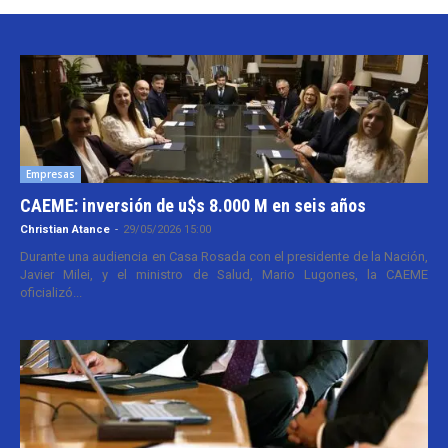
Empresas
CAEME: inversión de u$s 8.000 M en seis años
Christian Atance
-
29/05/2026 15:00
Durante una audiencia en Casa Rosada con el presidente de la Nación,
Javier Milei, y el ministro de Salud, Mario Lugones, la CAEME
oficializó...