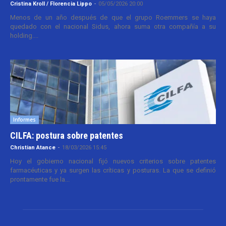
Cristina Kroll / Florencia Lippo
-
05/05/2026 20:00
Menos de un año después de que el grupo Roemmers se haya
quedado con el nacional Sidus, ahora suma otra compañía a su
holding....
Informes
CILFA: postura sobre patentes
Christian Atance
-
18/03/2026 15:45
Hoy el gobierno nacional fijó nuevos criterios sobre patentes
farmacéuticas y ya surgen las críticas y posturas. La que se definió
prontamente fue la...