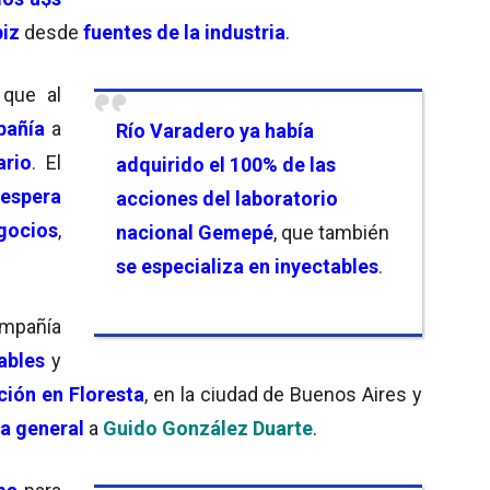
iz
desde
fuentes de la industria
.
 que al
pañía
a
Río Varadero
ya había
ario
. El
adquirido el 100% de las
espera
acciones del laboratorio
gocios
,
nacional
Gemepé
, que también
se especializa en inyectables
.
añía
ables
y
ción en Floresta
, en la ciudad de Buenos Aires y
a general
a
Guido González Duarte
.