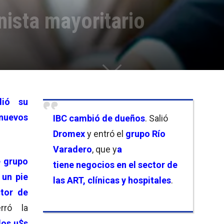
ista mayoritario
dió su
nuevos
IBC
cambió de dueños
. Salió
Dromex
y entró el
grupo
Río
Varadero
, que y
a
 grupo
tiene negocios en el sector de
 un pie
las ART, clínicas y hospitales
.
tor de
erró la
los
u$s