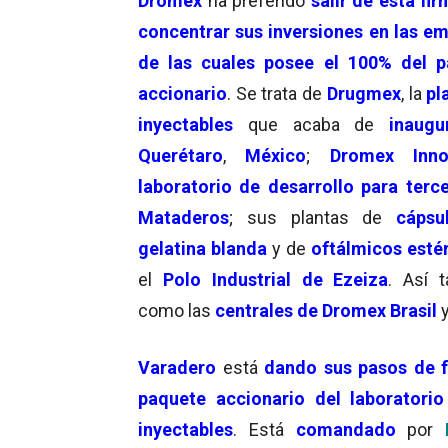
Dromex
ha preferido
salir de esta fi
concentrar sus inversiones en las e
de las cuales posee el 100% del p
accionario
. Se trata de
Drugmex
, la
pl
inyectables
que acaba de
inaugu
Querétaro
,
México
;
Dromex Inno
laboratorio de desarrollo para terc
Mataderos
; sus plantas de
cápsu
gelatina blanda
y de
oftálmicos esté
el
Polo Industrial de Ezeiza
. Así 
como las
centrales de
Dromex Brasi
l
Varadero
está
dando sus pasos de f
paquete accionario del laboratori
inyectables
. Está
comandado
por