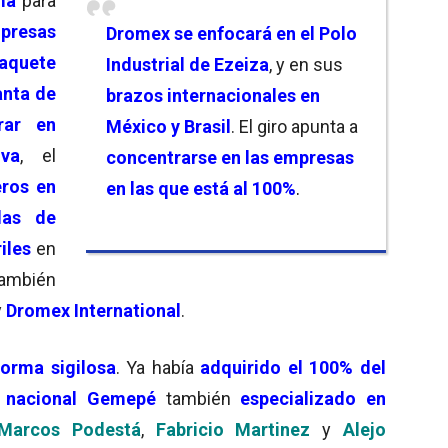
rma
para
mpresas
Dromex
se enfocará en el
Polo
aquete
Industrial de Ezeiza
, y en sus
anta de
brazos internacionales en
rar en
México y Brasil
. El giro apunta a
va
, el
concentrarse en las empresas
eros en
en las que está al 100%
.
las de
riles
en
también
y
Dromex
International
.
orma sigilosa
. Ya había
adquirido el 100% del
o nacional Gemepé
también
especializado en
Marcos Podestá
,
Fabricio Martinez
y
Alejo