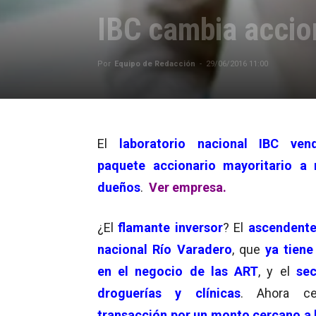
IBC cambia accion
Por
Equipo de Redacción
-
29/06/2016 11:00
El
laboratorio nacional
IBC ven
paquete accionario mayoritario a 
dueños
.
Ver empresa.
¿El
flamante inversor
? El
ascendente
nacional
Río Varadero
, que
ya tiene
en el negocio de las ART
, y el
sec
droguerías y clínicas
. Ahora
c
transacción por un monto cercano a 