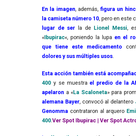
En la
imagen
, además,
figura un hin
la camiseta número 10
, pero en este 
lugar de ser
la de
Lionel Messi
, e
«
Ibupirac
«, poniendo la lupa
en el ro
que tiene este medicamento
cont
dolores y sus múltiples usos
.
Esta acción también está acompañad
400
y se muestra
el predio de la A
apelaron
a «
La Scaloneta
» para prom
alemana Bayer
, convocó al delantero
Genomma
contrataron al arquero
Emi
400
.
Ver Spot Ibupirac
|
Ver Spot Actr