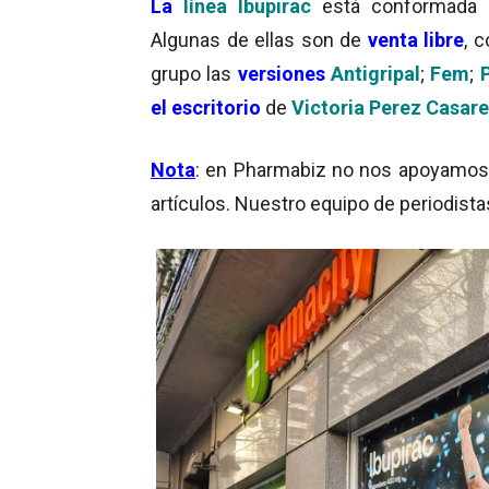
La
línea Ibupirac
está conformada
Algunas de ellas son de
venta libre
, 
grupo las
versiones
Antigripal
;
Fem
;
el escritorio
de
Victoria Perez Casar
Nota
: en Pharmabiz no nos apoyamos en
artículos. Nuestro equipo de periodista