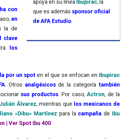
apoya en su línea
Ibupirac
, la
cha con
que es además
sponsor oficial
caso,
en
de AFA Estudio
.
s la de
l clave
ra
los
a por un spot
en el que se enfocan en
Ibupirac
FA
. Otros
analgésicos
de la categoría
también
ocionar
sus productos
. Por caso,
Actron
, de la
Julián Álvarez
, mientras que
los mexicanos de
liano «Dibu» Martínez
para la
campaña
de
Ibu
on
|
Ver Spot Ibu 400