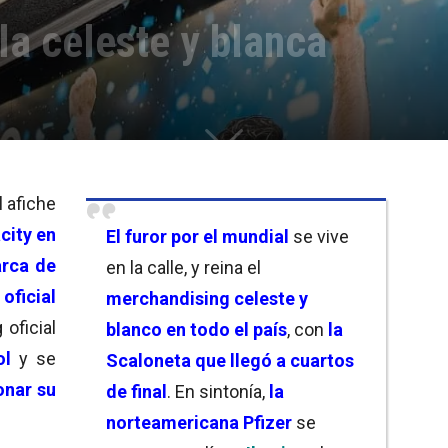
la celeste y blanca
l afiche
city en
El furor por el mundial
se vive
rca de
en la calle, y reina el
oficial
merchandising celeste y
 oficial
blanco en todo el país
, con
la
ol
y se
Scaloneta que llegó a cuartos
onar su
de final
. En sintonía,
la
norteamericana Pfizer
se