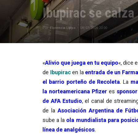
Ibupirac se calza 
Por
Florencia Lippo
-
08/07/2026 20:00
«
Alivio que juega en tu equipo
«, dice e
de
Ibupirac
en la
entrada de un Farma
el barrio porteño de Recoleta
. La
ma
la norteamericana Pfizer
es
sponsor 
de AFA Estudio
, el canal de streaming
de la
Asociación Argentina de Fútb
sube a la
ola mundialista para posici
línea de analgésicos
.