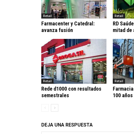
Retail
Retail
Farmacenter y Catedral:
RD Saúde:
avanza fusión
mitad de
Retail
Retail
Rede d1000 con resultados
Farmacia
semestrales
100 años
DEJA UNA RESPUESTA