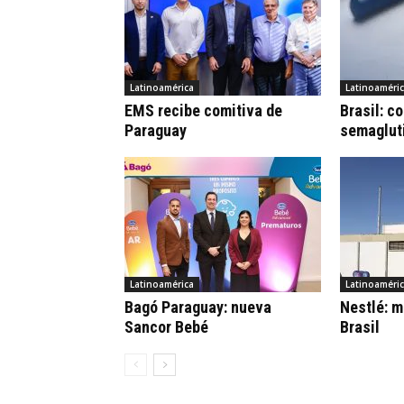
Latinoamérica
Latinoaméri
EMS recibe comitiva de
Brasil: c
Paraguay
semaglut
Latinoamérica
Latinoaméri
Bagó Paraguay: nueva
Nestlé: m
Sancor Bebé
Brasil