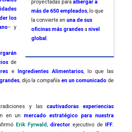
proyectadas para
albergar a
idades
más de 650 empleados
, lo que
der los
la convierte en
una de sus
ano
– y
oficinas más grandes
a
nivel
global
.
ergarán
ios
de
res
e
Ingredientes Alimentarios
, lo que las
 grandes
, dijo la compañía
en un comunicado
de
tradiciones y las
cautivadoras experiencias
ten en un
mercado estratégico para nuestra
 afirmó
Erik Fyrwald
,
director
ejecutivo de
IFF
.