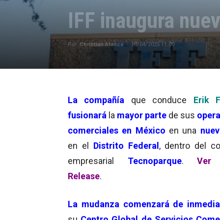
IFF inaugura nue
Por
Christian Atance
-
10/04/2025 11:00
La compañía
que conduce
Erik 
fusionará
la
mayor parte
de sus
opera
comerciales en México
en una
nuev
en el
Distrito Federal
, dentro del c
empresarial
Tecnoparque
.
Ver 
Release
.
La mudanza comenzará de inmedia
su
Centro Global de Servicios Come