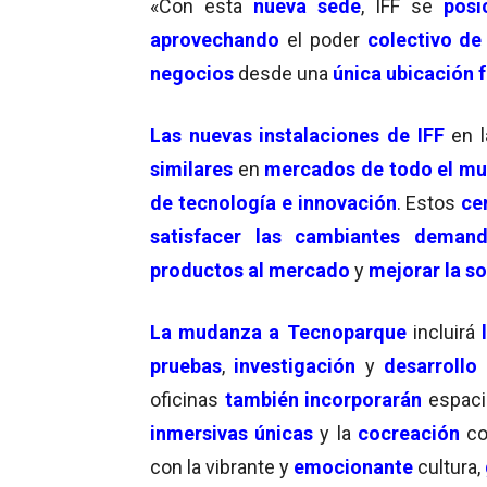
«Con esta
nueva sede
, IFF se
posi
aprovechando
el poder
colectivo de
negocios
desde una
única ubicación f
Las nuevas instalaciones de IFF
en 
similares
en
mercados de todo el m
de tecnología e innovación
. Estos
ce
satisfacer las cambiantes demand
productos al mercado
y
mejorar la so
La mudanza a Tecnoparque
incluirá
pruebas
,
investigación
y
desarrollo
oficinas
también incorporarán
espaci
inmersivas únicas
y la
cocreación
co
con la vibrante y
emocionante
cultura,