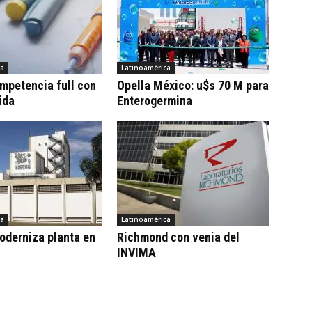
ca
Latinoamérica
ompetencia full con
Opella México: u$s 70 M para
ida
Enterogermina
ca
Latinoamérica
oderniza planta en
Richmond con venia del
INVIMA