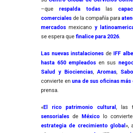
–que
respalda todas
las
capac
comerciales
de la compañía para
aten
mercados
mexicano
y latinoameric
se espera que
finalice para 2026
.
Las nuevas instalaciones
de
IFF alb
hasta 650 empleados
en sus
negoc
Salud y Biociencias
,
Aromas
,
Sabo
convierte en
una de sus oficinas más
prensa.
«
El rico patrimonio cultural
, las 
sensoriales
de
México
lo convier
estrategia de crecimiento global
»,