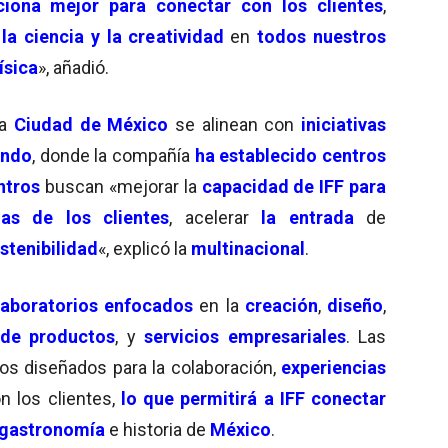
ciona mejor para conectar con los clientes
,
 la ciencia y la creatividad
en
todos nuestros
ísica
», añadió.
la
Ciudad de México
se alinean con
iniciativas
undo
, donde la compañía
ha establecido centros
ntros
buscan «mejorar la
capacidad de IFF para
as de los clientes
, acelerar
la entrada
de
stenibilidad
«, explicó la
multinacional
.
laboratorios enfocados
en la
creación
,
diseño
,
 de productos
, y
servicios empresariales
. Las
os diseñados para la colaboración,
e
x
periencias
n los clientes,
lo que permitirá a IFF conectar
gastronomía
e historia de
México
.