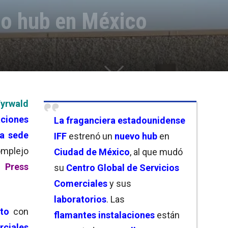
vo hub en México
Fyrwald
ciones
La
fraganciera estadounidense
a sede
IFF
estrenó un
nuevo hub
en
omplejo
Ciudad de México
, al que mudó
Press
su
C
en
tro Global de Servicios
Comerciales
y sus
laboratorios
. Las
to
con
flamantes
instalaciones
están
rciales