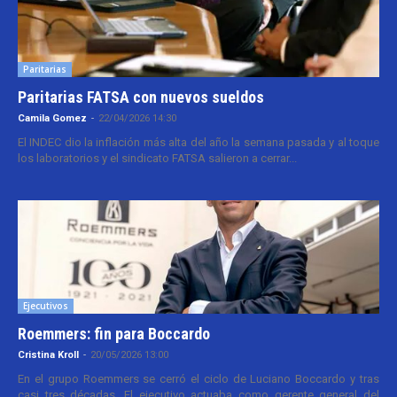
Paritarias
Paritarias FATSA con nuevos sueldos
Camila Gomez
-
22/04/2026 14:30
El INDEC dio la inflación más alta del año la semana pasada y al toque
los laboratorios y el sindicato FATSA salieron a cerrar...
Ejecutivos
Roemmers: fin para Boccardo
Cristina Kroll
-
20/05/2026 13:00
En el grupo Roemmers se cerró el ciclo de Luciano Boccardo y tras
casi tres décadas. El ejecutivo actuaba como gerente general del