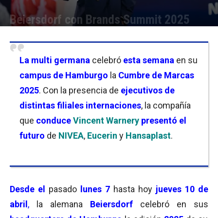
Beiersdorf con Brands Summit 2025
Por
Christian Atance
-
10/04/2025 13:00
La multi
germana
celebró
esta semana
en su
campus de Hamburgo
la
Cumbre de Marcas
2025
. Con la presencia de
ej
ecutivos de
distintas filiales internaciones
, la compañía
que
conduce
Vincent Warnery
presentó el
futuro
de
NIVEA
,
Eucerin
y
Hansaplast
.
Desde el
pasado
lunes 7
hasta hoy
jueves 10 de
abril
,
la alemana
Beiersdorf
celebró en sus