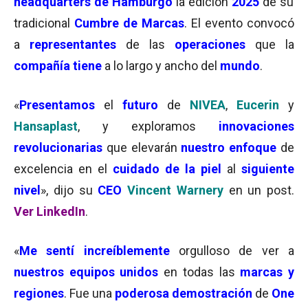
headquarters de Hamburgo
la edición
2025
de su
tradicional
Cumbre de Marcas
. El evento convocó
a
representantes
de las
operaciones
que la
compañía tiene
a lo largo y ancho del
mundo
.
«
Presentamos
el
futuro
de
NIVEA
,
Eucerin
y
Hansaplast
, y exploramos
innovaciones
revolucionarias
que elevarán
nuestro enfoque
de
excelencia en el
cuidado de la piel
al
siguiente
nivel
», dijo su
CEO
Vincent Warnery
en un post.
Ver LinkedIn
.
«
Me sentí increíblemente
orgulloso de ver a
nuestros equipos unidos
en todas las
marcas y
regiones
. Fue una
poderosa demostración
de
One