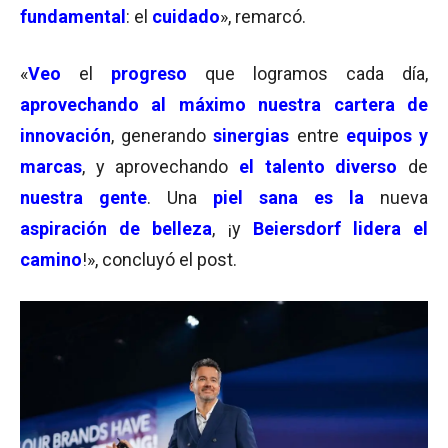
fundamental
: el
cuidado
», remarcó.
«
Veo
el
progreso
que logramos cada día,
aprovechando al máximo nuestra cartera de
innovación
, generando
sinergias
entre
equipos y
marcas
, y aprovechando
el talento diverso
de
nuestra gente
. Una
piel sana es la
nueva
aspiración de belleza
, ¡y
Beiersdorf lidera el
camino
!», concluyó el post.