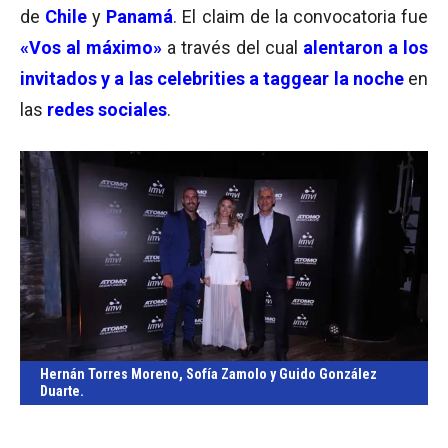
de
Chile
y
Panamá
. El claim de la convocatoria fue
«Vos al máximo»
a través del cual
alentaron a los
invitados y a las celebrities a taggear la noche
en
las
redes sociales
.
Hernán Torres Moreno, Sofía Zamolo y Guido González
Duarte.