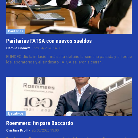
Paritarias
Paritarias FATSA con nuevos sueldos
Camila Gomez
-
22/04/2026 14:30
El INDEC dio la inflación más alta del año la semana pasada y al toque
los laboratorios y el sindicato FATSA salieron a cerrar...
Ejecutivos
Roemmers: fin para Boccardo
Cristina Kroll
-
20/05/2026 13:00