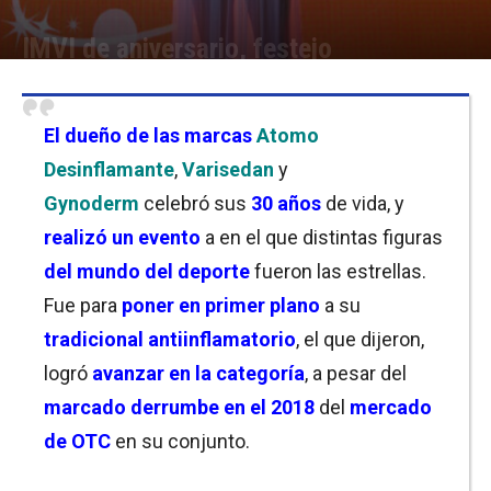
IMVI de aniversario, festejo
Por
Cristina Kroll
-
20/03/2019 09:45
El dueño de las marcas
Atomo
Desinflamante
,
Varisedan
y
Gynoderm
celebró sus
30 años
de vida, y
realizó un evento
a en el que distintas figuras
del mundo del deporte
fueron las estrellas.
Fue para
poner en primer plano
a su
tradicional antiinflamatorio
, el que dijeron,
logró
avanzar en la categoría
, a pesar del
marcado derrumbe en el 2018
del
mercado
de OTC
en su conjunto.