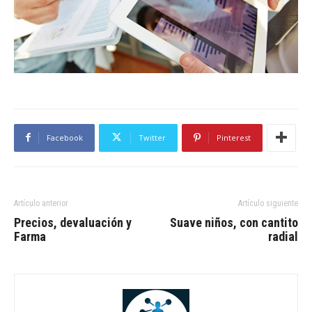
Facebook
Twitter
Pinterest
Artículo anterior
Artículo siguiente
Precios, devaluación y
Suave niños, con cantito
Farma
radial