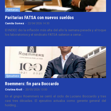
Paritarias
Paritarias FATSA con nuevos sueldos
Camila Gomez
-
22/04/2026 14:30
El INDEC dio la inflación más alta del año la semana pasada y al toque
los laboratorios y el sindicato FATSA salieron a cerrar...
Ejecutivos
Roemmers: fin para Boccardo
Cristina Kroll
-
20/05/2026 13:00
En el grupo Roemmers se cerró el ciclo de Luciano Boccardo y tras
casi tres décadas. El ejecutivo actuaba como gerente general del
holding...