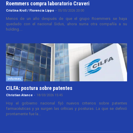
Roemmers compra laboratorio Craveri
Cristina Kroll / Florencia Lippo
-
05/05/2026 20:00
Menos de un año después de que el grupo Roemmers se haya
quedado con el nacional Sidus, ahora suma otra compañía a su
holding....
Informes
CILFA: postura sobre patentes
Christian Atance
-
18/03/2026 15:45
Hoy el gobierno nacional fijó nuevos criterios sobre patentes
farmacéuticas y ya surgen las críticas y posturas. La que se definió
prontamente fue la...