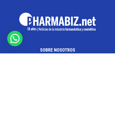
SOBRE NOSOTROS
Pharmabiz es un diario especializado en el quehacer
de la industria farmacéutica y cosmética. Investiga y
analiza noticias desde la Ciudad de Buenos Aires para
toda la región
Contáctanos:
info@pharmabiz.net
SEGUINOS