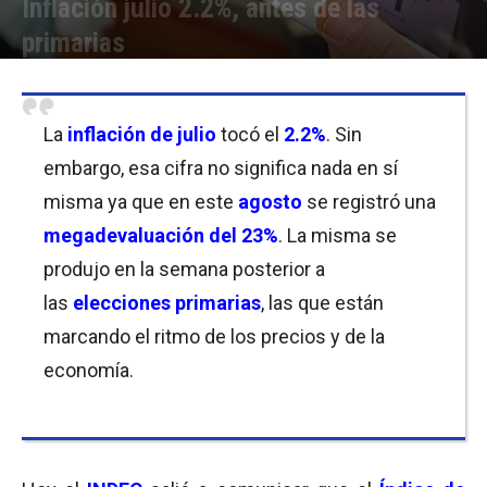
Inflación julio 2.2%, antes de las
primarias
Por
Equipo de Redacción
-
15/08/2019 20:30
La
inflación
de
julio
tocó el
2.2%
. Sin
embargo, esa cifra no significa nada en sí
misma ya que en este
agosto
se registró una
megadevaluación
del 23%
. La misma se
produjo en la semana posterior a
las
elecciones primarias
, las que están
marcando el ritmo de los precios y de la
economía.