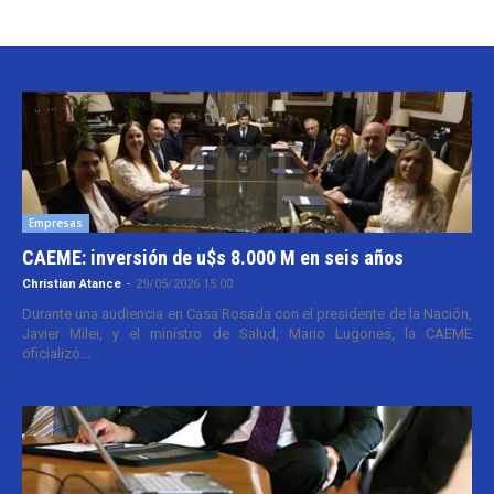
Empresas
CAEME: inversión de u$s 8.000 M en seis años
Christian Atance
-
29/05/2026 15:00
Durante una audiencia en Casa Rosada con el presidente de la Nación,
Javier Milei, y el ministro de Salud, Mario Lugones, la CAEME
oficializó...