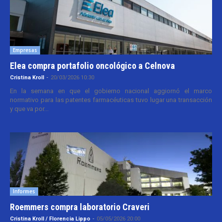
Empresas
Elea compra portafolio oncológico a Celnova
Cristina Kroll
-
20/03/2026 10:30
En la semana en que el gobierno nacional aggiornó el marco
normativo para las patentes farmacéuticas tuvo lugar una transacción
y que va por...
Informes
Roemmers compra laboratorio Craveri
Cristina Kroll / Florencia Lippo
-
05/05/2026 20:00