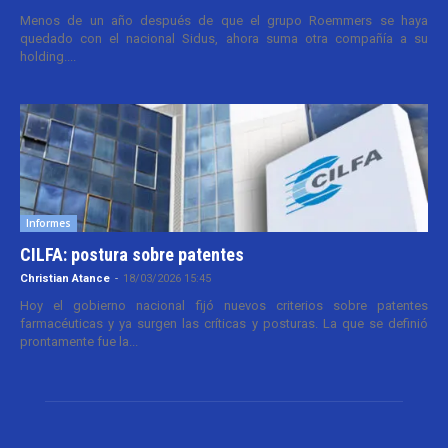
Menos de un año después de que el grupo Roemmers se haya
quedado con el nacional Sidus, ahora suma otra compañía a su
holding....
Informes
CILFA: postura sobre patentes
Christian Atance
-
18/03/2026 15:45
Hoy el gobierno nacional fijó nuevos criterios sobre patentes
farmacéuticas y ya surgen las críticas y posturas. La que se definió
prontamente fue la...