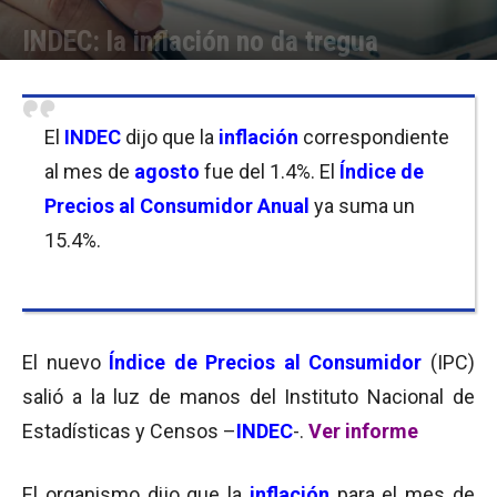
INDEC: la inflación no da tregua
Por
Equipo de Redacción
-
13/09/2017 15:45
El
INDEC
dijo que la
inflación
correspondiente
al mes de
agosto
fue del 1.4%. El
Índice de
Precios al Consumidor
Anual
ya suma un
15.4%.
El nuevo
Índice de Precios al Consumidor
(IPC)
salió a la luz de manos del Instituto Nacional de
Estadísticas y Censos –
INDEC
-.
Ver informe
El organismo dijo que la
inflación
para el mes de