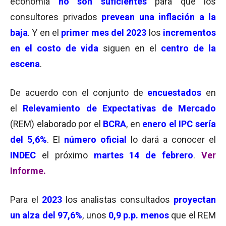
economía
no son suficientes
para que los
consultores privados
prevean una inflación a la
baja
. Y en el
primer mes del 2023
los
incrementos
en el costo de vida
siguen en el
centro de la
escena
.
De acuerdo con el conjunto de
encuestados
en
el
Relevamiento de Expectativas de Mercado
(REM) elaborado por el
BCRA
, en
enero el IPC sería
del 5,6%
. El
número oficial
lo dará a conocer el
INDEC
el próximo
martes 14 de febrero
.
Ver
Informe.
Para el
2023
los analistas consultados
proyectan
un alza del 97,6%
, unos
0,9 p.p. menos
que el REM