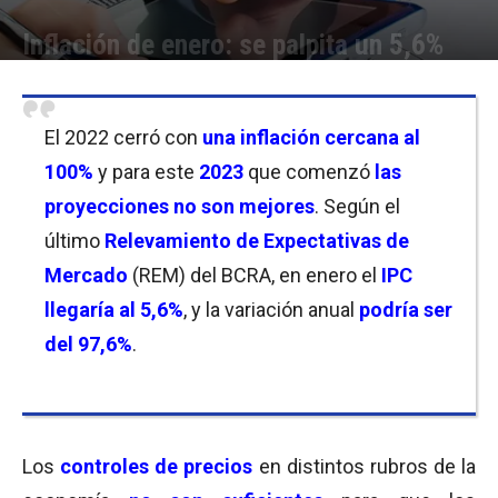
Inflación de enero: se palpita un 5,6%
Por
Facundo Rivera
-
03/02/2023 18:45
El 2022 cerró con
una inflación cercana al
100%
y para este
2023
que comenzó
las
proyecciones no son mejores
. Según el
último
Relevamiento de Expectativas de
Mercado
(REM) del BCRA, en enero el
IPC
llegaría al 5,6%
, y la variación anual
podría ser
del 97,6%
.
Los
controles de precios
en distintos rubros de la