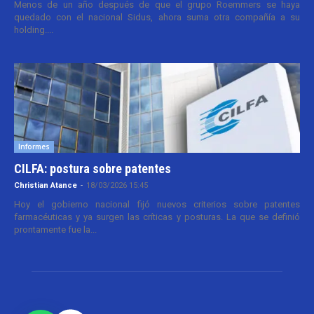
Menos de un año después de que el grupo Roemmers se haya
quedado con el nacional Sidus, ahora suma otra compañía a su
holding....
Informes
CILFA: postura sobre patentes
Christian Atance
-
18/03/2026 15:45
Hoy el gobierno nacional fijó nuevos criterios sobre patentes
farmacéuticas y ya surgen las críticas y posturas. La que se definió
prontamente fue la...