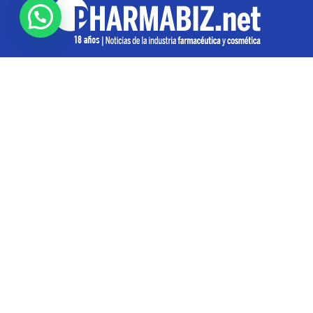
SOBRE NOSOTROS
Pharmabiz es un diario especializado en el quehacer
de la industria farmacéutica y cosmética. Investiga y
analiza noticias desde la Ciudad de Buenos Aires para
toda la región
Contáctanos:
info@pharmabiz.net
SEGUINOS