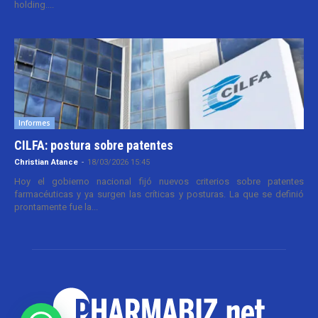
holding....
Informes
CILFA: postura sobre patentes
Christian Atance
-
18/03/2026 15:45
Hoy el gobierno nacional fijó nuevos criterios sobre patentes
farmacéuticas y ya surgen las críticas y posturas. La que se definió
prontamente fue la...