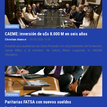
Empresas
CAEME: inversión de u$s 8.000 M en seis años
Christian Atance
-
29/05/2026 15:00
Durante una audiencia en Casa Rosada con el presidente de la Nación,
Javier Milei, y el ministro de Salud, Mario Lugones, la CAEME
oficializó...
Paritarias
Paritarias FATSA con nuevos sueldos