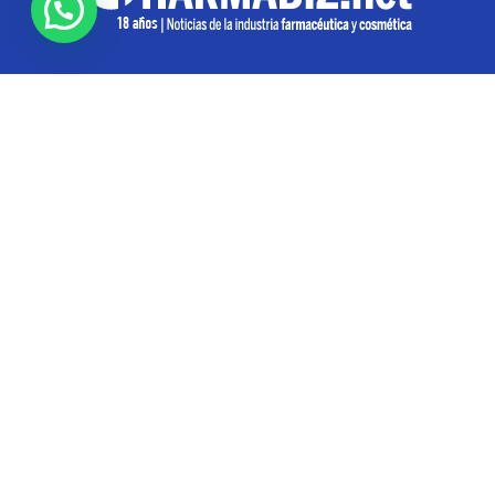
SOBRE NOSOTROS
Pharmabiz es un diario especializado en el quehacer
de la industria farmacéutica y cosmética. Investiga y
analiza noticias desde la Ciudad de Buenos Aires para
toda la región
Contáctanos:
info@pharmabiz.net
SEGUINOS
© Pharmabiz | Copyrıght 2020-2025 | Todos los derechos reservados -