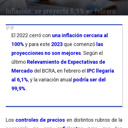
Inflación: se proyecta 6,1% en febrero
Por
Christian Atance
-
03/03/2023 21:15
El 2022 cerró con
una inflación cercana al
100%
y para este
2023
que comenzó
las
proyecciones no son mejores
. Según el
último
Relevamiento de Expectativas de
Mercado
del BCRA, en febrero el
IPC llegaría
al 6,1%
, y la variación anual
podría ser del
99,9%
.
Los
controles de precios
en distintos rubros de la