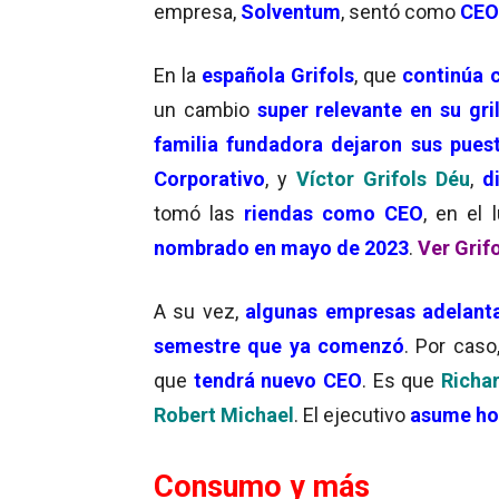
empresa,
Solventum
, sentó como
CEO
En la
española Grifols
, que
continúa 
un cambio
super relevante en su gril
familia fundadora dejaron sus pues
Corporativo
, y
Víctor Grifols Déu
,
d
tomó las
riendas como CEO
, en el
nombrado en mayo de 2023
.
Ver Grif
A su vez,
algunas empresas adelant
semestre que ya comenzó
. Por caso
que
tendrá nuevo CEO
. Es que
Richa
Robert Michael
. El ejecutivo
asume ho
Consumo y más