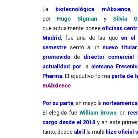
La
biotecnológica mAbxience
, 
por
Hugo Sigman
y
Silvia G
que actualmente posee
oficinas centr
Madrid
, fue una de las que
en el
semestre
sentó a un
nuevo titular
promovido
de
director comercia
actualidad por
la
alemana
Freseniu
Pharma
. El ejecutivo forma
parte de 
mAbxience
Por su parte
, en mayo la
norteameric
El elegido fue
William Brown
, en
ree
cargo desde el 2018
y en este prim
tanto, desde
abril
la multi
hizo oficial 