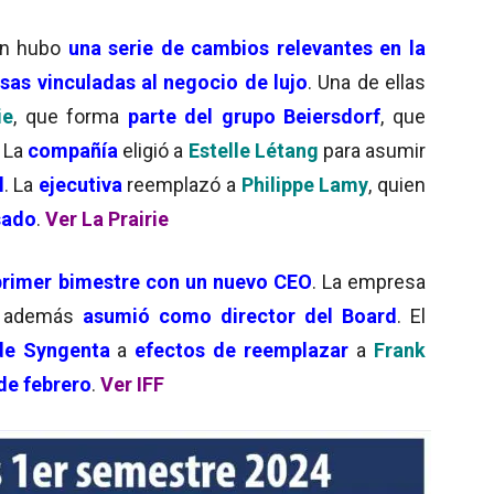
n hubo
una serie de cambios relevantes en la
as vinculadas al negocio de lujo
. Una de ellas
ie
, que forma
parte del grupo Beiersdorf
, que
. La
compañía
eligió a
Estelle Létang
para asumir
l
. La
ejecutiva
reemplazó a
Philippe Lamy
, quien
sado
.
Ver La Prairie
rimer bimestre con un nuevo CEO
. La empresa
y además
asumió como director del Board
. El
sde Syngenta
a
efectos de reemplazar
a
Frank
de febrero
.
Ver IFF