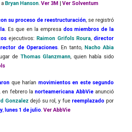
a
Bryan Hanson
.
Ver 3M
|
Ver Solventum
con su proceso de reestructuración
, se registró
la
. Es que en la empresa
dos miembros de la
tos
ejecutivos:
Raimon Grifols Roura
,
director
irector de Operaciones
. En tanto,
Nacho Abia
 lugar de
Thomas Glanzmann
, quien había sido
ols
aron
que harían
movimientos en este segundo
, en febrero la
norteamericana AbbVie
anunció
rd Gonzalez
dejó su rol, y fue
reemplazado
por
y
,
lunes 1 de julio
.
Ver AbbVie