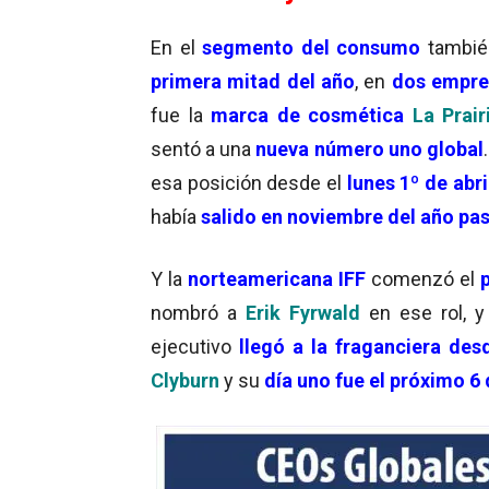
En el
segmento del consumo
tambié
primera mitad del año
, en
dos empres
fue la
marca de cosmética
La Prair
sentó a una
nueva número uno global
esa posición desde el
lunes 1º de abri
había
salido en noviembre del año pa
Y la
norteamericana IFF
comenzó el
p
nombró a
Erik Fyrwald
en ese rol, 
ejecutivo
llegó a la fraganciera de
Clyburn
y su
día uno fue el próximo 6 