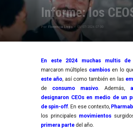
Informe: los CEO
Por
Florencia Lippo
-
01/07/2024 07:00
En este 2024 muchas multis de
marcaron múltiples
cambios
en lo qu
este año
, así como también en las
em
de
consumo
masivo
. Además,
al
designaron CEOs en medio de un p
de spin-off
. En ese contexto,
Pharmab
los principales
movimientos
surgido
primera
parte
del año.