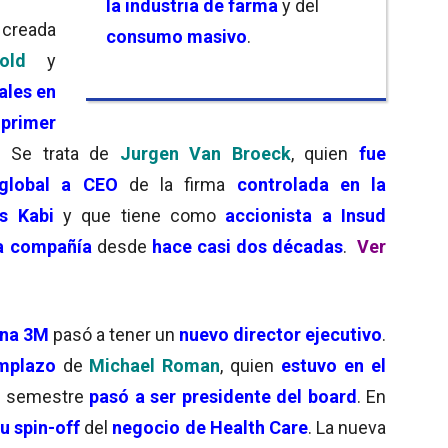
la industria de farma
y del
creada
consumo masivo
.
old
y
ales en
 primer
. Se trata de
Jurgen Van Broeck
, quien
fue
l global a CEO
de la firma
controlada
en la
s Kabi
y que tiene como
accionista a Insud
la compañía
desde
hace casi dos décadas
.
Ver
ana 3M
pasó a tener un
nuevo director ejecutivo
.
mplazo
de
Michael Roman
, quien
estuvo en el
er semestre
pasó a ser presidente del board
. En
su spin-off
del
negocio de Health Care
. La nueva