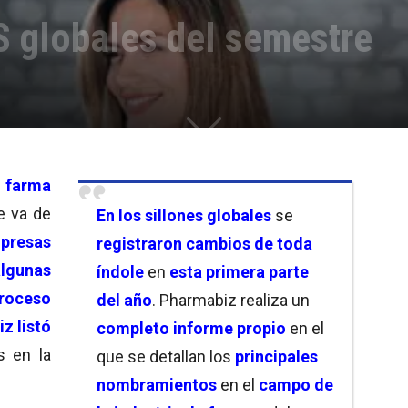
S globales del semestre
 farma
e va de
En los sillones globales
se
presas
registraron cambios de toda
gunas
índole
en
esta primera parte
roceso
del año
. Pharmabiz realiza un
iz
listó
completo informe propio
en el
s en la
que se detallan los
principales
nombramientos
en el
campo de