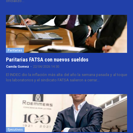
oficializó...
Paritarias
Paritarias FATSA con nuevos sueldos
Camila Gomez
-
22/04/2026 14:30
El INDEC dio la inflación más alta del año la semana pasada y al toque
los laboratorios y el sindicato FATSA salieron a cerrar...
Ejecutivos