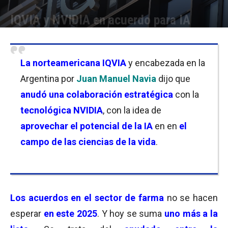
IQVIA y NVIDIA en acuerdo para IA
Por
Facundo Rivera
-
14/01/2025 09:30
La norteamericana IQVIA
y encabezada en la
Argentina por
Juan Manuel Navia
dijo que
anudó una colaboración estratégica
con la
tecnológica NVIDIA
, con la idea de
aprovechar el potencial de la IA
en en
el
campo de las ciencias de la vida
.
Los acuerdos en el sector de farma
no se hacen
esperar
en este 2025
. Y hoy se suma
uno más a la