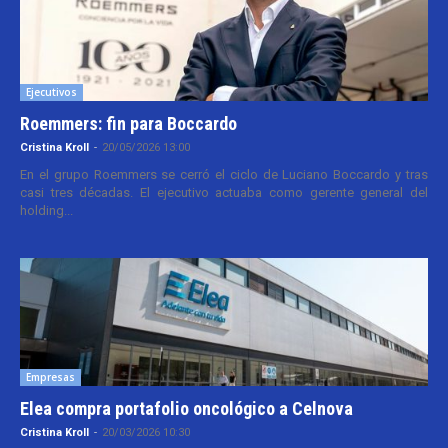
Ejecutivos
Roemmers: fin para Boccardo
Cristina Kroll
-
20/05/2026 13:00
En el grupo Roemmers se cerró el ciclo de Luciano Boccardo y tras
casi tres décadas. El ejecutivo actuaba como gerente general del
holding...
Empresas
Elea compra portafolio oncológico a Celnova
Cristina Kroll
-
20/03/2026 10:30