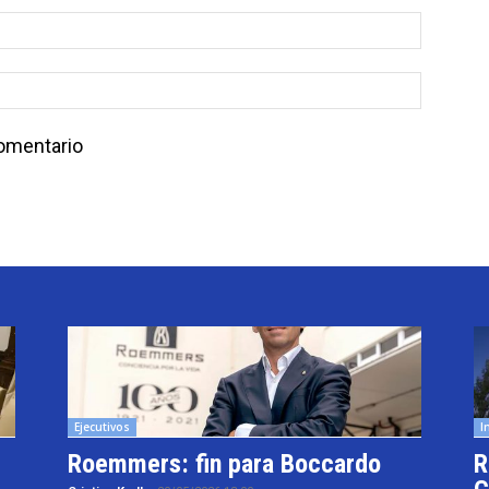
comentario
Ejecutivos
I
Roemmers: fin para Boccardo
R