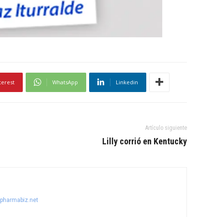
terest
WhatsApp
Linkedin
Artículo siguiente
Lilly corrió en Kentucky
@pharmabiz.net