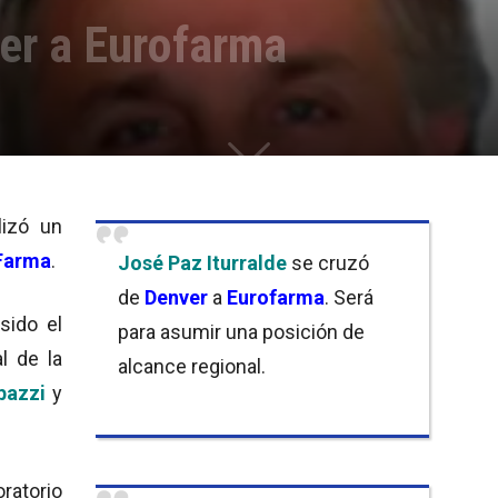
ver a Eurofarma
alizó un
Farma
.
José Paz Iturralde
se cruzó
de
Denver
a
Eurofarma
. Será
sido el
para asumir una posición de
l de la
alcance regional.
bazzi
y
ratorio