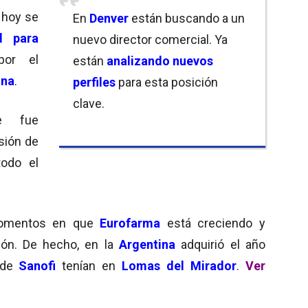
e hoy se
En
Denver
están buscando a un
l para
nuevo director comercial. Ya
por el
están
analizando nuevos
ina
.
perfiles
para esta posición
clave.
e fue
sión de
todo el
 momentos en que
Eurofarma
está creciendo y
ión. De hecho, en la
Argentina
adquirió el año
s de
Sanofi
tenían en
Lomas del Mirador
.
Ver