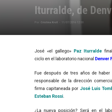
Iturralde, de Den
Por
Cristina Kroll
-
11/07/2016 12:00
José «el gallego»
Paz Iturralde
fin
ciclo en el laboratorio nacional
Denver 
Fue después de tres años de haber 
responsable de la dirección comercia
firma capitaneada por
José Luis Tom
Esteban Rossi
.
¿La nueva posición? Será en el labo