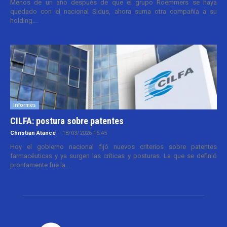
Menos de un año después de que el grupo Roemmers se haya
quedado con el nacional Sidus, ahora suma otra compañía a su
holding....
Informes
CILFA: postura sobre patentes
Christian Atance
-
18/03/2026 15:45
Hoy el gobierno nacional fijó nuevos criterios sobre patentes
farmacéuticas y ya surgen las críticas y posturas. La que se definió
prontamente fue la...