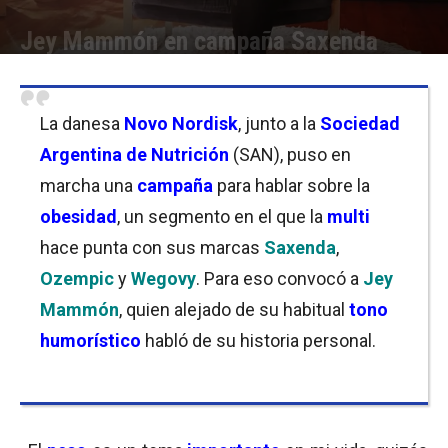
Jey Mammón en campaña Saxenda
Por
Carolina Bordó
-
23/09/2021 07:30
La danesa
Novo Nordisk
, junto a la
Sociedad
Argentina de Nutrición
(SAN), puso en
marcha una
campaña
para hablar sobre la
obesidad
, un segmento en el que la
multi
hace punta con sus marcas
Saxenda
,
Ozempic
y
Wegovy
. Para eso convocó a
Jey
Mammón
, quien alejado de su habitual
tono
humorístico
habló de su historia personal.