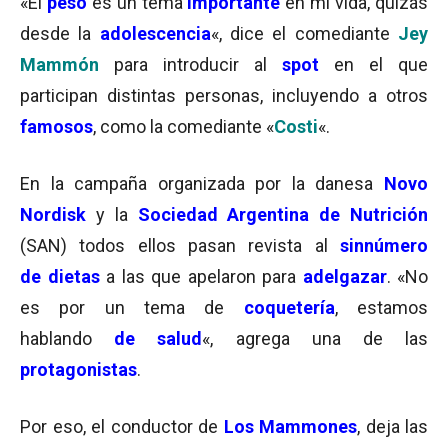
«El
peso
es un tema
importante
en mi vida, quizás
desde la
adolescencia
«, dice el comediante
Jey
Mammón
para introducir al
spot
en el que
participan distintas personas, incluyendo a otros
famosos
, como la comediante «
Costi
«.
En la campaña organizada por la danesa
Novo
Nordisk
y la
Sociedad Argentina de Nutrición
(SAN) todos ellos pasan revista al
sinnúmero
de
dietas
a las que apelaron para
adelgazar
. «No
es por un tema de
coquetería
, estamos
hablando
de salud
«, agrega una de las
protagonistas
.
Por eso, el conductor de
Los Mammones
, deja las