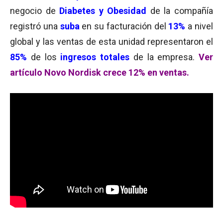
negocio de
Diabetes y Obesidad
de la compañía
registró una
suba
en su facturación del
13%
a nivel
global y las ventas de esta unidad representaron el
85%
de los
ingresos totales
de la empresa.
Ver
artículo Novo Nordisk crece 12% en ventas.