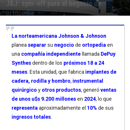
J&J: spin-off para el negocio de
ortopedia
Por
Christian Atance
-
14/10/2025 09:00
La norteamericana
Johnson & Johnson
planea
separar
su
negocio
de
ortopedia
en
una
compañía independiente
llamada
DePuy
Synthes
dentro de los
próximos 18 a 24
meses
. Esta unidad, que fabrica
implantes de
cadera, rodilla y hombro
,
instrumental
quirúrgico
y
otros productos
, generó
ventas
de unos u$s 9.200 millones
en
2024
, lo que
representa
aproximadamente el
10%
de sus
ingresos totales
.