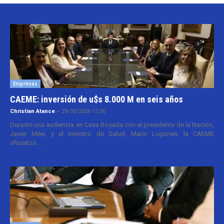
Empresas
CAEME: inversión de u$s 8.000 M en seis años
Christian Atance
-
29/05/2026 15:00
Durante una audiencia en Casa Rosada con el presidente de la Nación,
Javier Milei, y el ministro de Salud, Mario Lugones, la CAEME
oficializó...