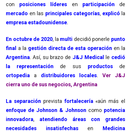
con
posiciones líderes
en
participación
de
mercado
en las
principales categorías
,
explicó
la
empresa estadounidense
.
En
octubre de 2020
, la
multi
decidió ponerle
punto
final
a la
gestión directa de esta operación
en la
Argentina
. Así, su brazo de
J&J Medical
le
cedió
la representación
de sus
productos
de
ortopedia
a
distribuidores locales
.
Ver J&J
cierra uno de sus negocios, Argentina
La separación
prevista
fortalecería
«aún más el
enfoque de Johnson & Johnson
como
potencia
innovadora
,
atendiendo áreas con grandes
necesidades insatisfechas
en
Medicina