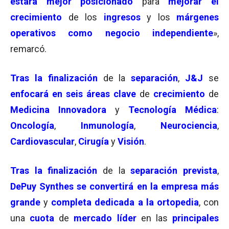
estará mejor posicionado
para
mejorar el
crecimiento
de los
ingresos
y los
márgenes
operativos como negocio independiente
»,
remarcó.
Tras la finalización
de la
separación
,
J&J
se
enfocará en seis áreas clave
de
crecimiento
de
Medicina Innovadora
y
Tecnología Médica
:
Oncología
,
Inmunología
,
Neurociencia
,
Cardiovascular
,
Cirugía
y
Visión
.
Tras la finalización
de la
separación prevista
,
DePuy Synthes se convertirá en la empresa más
grande
y
completa dedicada a la ortopedia
, con
una
cuota
de
mercado líder
en las
principales