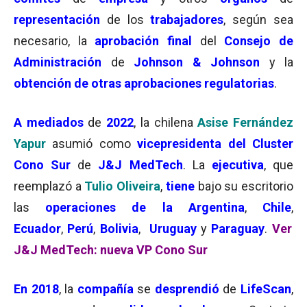
representación
de los
trabajadores
, según sea
necesario, la
aprobación final
del
Consejo de
Administración
de
Johnson & Johnson
y la
obtención de otras aprobaciones regulatorias
.
A mediados
de
2022
, la chilena
Asise Fernández
Yapur
asumió como
vicepresidenta del Cluster
Cono Sur
de
J&J MedTech
. La
ejecutiva
, que
reemplazó a
Tulio Oliveira
,
tiene
bajo su escritorio
las
operaciones de la Argentina
,
Chile
,
Ecuador
,
Perú
,
Bolivia
,
Uruguay
y
Paraguay
.
Ver
J&J MedTech: nueva VP Cono Sur
En
2018
, la
compañía
se
desprendió
de
LifeScan
,