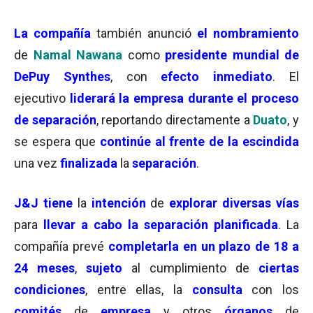
La compañía
también anunció
e
l nombramiento
de
Namal Nawana
como
presidente mundial de
DePuy Synthes
, con
efecto inmediato
. El
ejecutivo
liderará la empresa durante el proceso
de separación
, reportando directamente a
Duato
, y
se espera que
continúe al frente de la escindida
una vez
finalizada
la
separación
.
J&J tiene
la
intención
de
explorar diversas vías
para
llevar a cabo la separación planificada
. La
compañía prevé
completarla en un plazo de 18 a
24 meses
,
sujeto
al cumplimiento de
ciertas
condiciones
, entre ellas, la
consulta
con los
comités
de
empresa
y otros
órganos
de