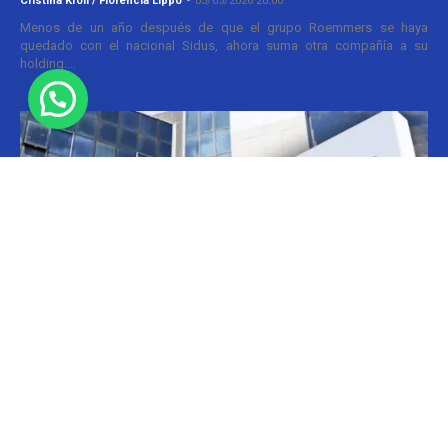
Cristina Kroll / Florencia Lippo
-
05/05/2026 20:00
Menos de un año después de que el grupo Roemmers se haya
quedado con el nacional Sidus, ahora suma otra compañía a su
holding....
Informes
CILFA: postura sobre patentes
Christian Atance
-
18/03/2026 15:45
Hoy el gobierno nacional fijó nuevos criterios sobre patentes
farmacéuticas y ya surgen las críticas y posturas. La que se definió
prontamente fue la...