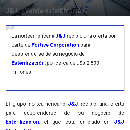
J&J: ¿Vende esterilización?
Por
Micaela Bitch
-
08/06/2018 08:00
La norteamericana
J&J
recibió una oferta por
parte de
Fortive Corporation
para
desprenderse de su negocio de
Esterilización
, por cerca de u$s 2.800
millones.
El grupo norteamericano
J&J
recibió una oferta
para desprenderse de su negocio de
Esterilización
, el que está enrolado en
J&J