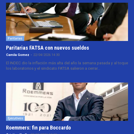
Paritarias
Paritarias FATSA con nuevos sueldos
Camila Gomez
-
22/04/2026 14:30
El INDEC dio la inflación más alta del año la semana pasada y al toque
los laboratorios y el sindicato FATSA salieron a cerrar...
Ejecutivos
Roemmers: fin para Boccardo