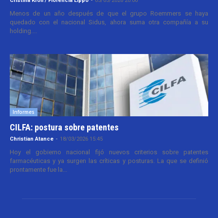
Cristina Kroll / Florencia Lippo
-
05/05/2026 20:00
Menos de un año después de que el grupo Roemmers se haya
quedado con el nacional Sidus, ahora suma otra compañía a su
holding....
Informes
CILFA: postura sobre patentes
Christian Atance
-
18/03/2026 15:45
Hoy el gobierno nacional fijó nuevos criterios sobre patentes
farmacéuticas y ya surgen las críticas y posturas. La que se definió
prontamente fue la...