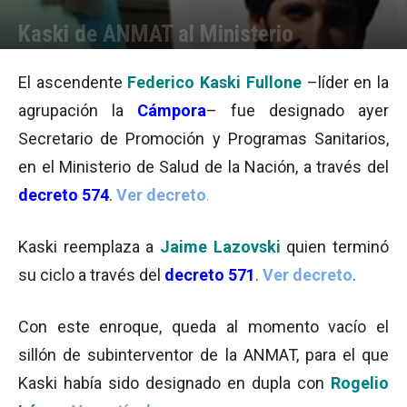
Kaski de ANMAT al Ministerio
Por
Equipo de Redacción
-
16/04/2015 15:32
El ascendente
Federico Kaski Fullone
–líder en la
agrupación la
Cámpora
– fue designado ayer
Secretario de Promoción y Programas Sanitarios,
en el Ministerio de Salud de la Nación, a través del
decreto 574
.
Ver decreto
.
Kaski reemplaza a
Jaime Lazovski
quien terminó
su ciclo a través del
decreto 571
.
Ver decreto
.
Con este enroque, queda al momento vacío el
sillón de subinterventor de la ANMAT, para el que
Kaski había sido designado en dupla con
Rogelio