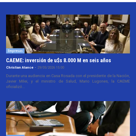
Empresas
CAEME: inversión de u$s 8.000 M en seis años
Christian Atance
-
29/05/2026 15:00
Durante una audiencia en Casa Rosada con el presidente de la Nación,
Javier Milei, y el ministro de Salud, Mario Lugones, la CAEME
oficializó...