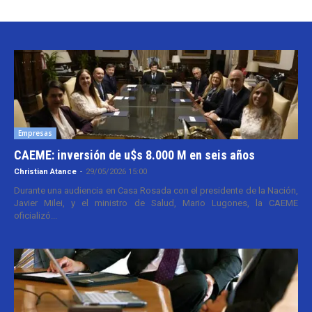
Empresas
CAEME: inversión de u$s 8.000 M en seis años
Christian Atance
-
29/05/2026 15:00
Durante una audiencia en Casa Rosada con el presidente de la Nación,
Javier Milei, y el ministro de Salud, Mario Lugones, la CAEME
oficializó...