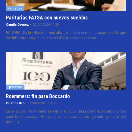
Paritarias
Paritarias FATSA con nuevos sueldos
Camila Gomez
-
22/04/2026 14:30
El INDEC dio la inflación más alta del año la semana pasada y al toque
los laboratorios y el sindicato FATSA salieron a cerrar...
Ejecutivos
Roemmers: fin para Boccardo
Cristina Kroll
-
20/05/2026 13:00
En el grupo Roemmers se cerró el ciclo de Luciano Boccardo y tras
casi tres décadas. El ejecutivo actuaba como gerente general del
holding...