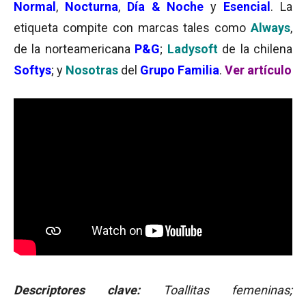
Normal
,
Nocturna
,
Día & Noche
y
Esencial
. La
etiqueta compite con marcas tales como
Always
,
de la norteamericana
P&G
;
Ladysoft
de la chilena
Softys
; y
Nosotras
del
Grupo Familia
.
Ver artículo
Descriptores clave:
Toallitas femeninas;