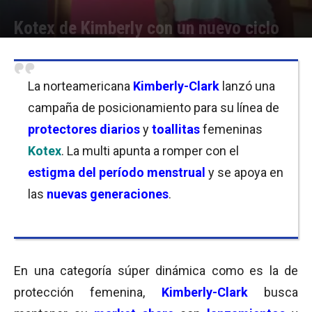
Kotex de Kimberly con un nuevo ciclo
Por
Carolina Bordó
-
09/06/2021 07:45
La norteamericana
Kimberly-Clark
lanzó una
campaña de posicionamiento para su línea de
protectores
diarios
y
toallitas
femeninas
Kotex
. La multi apunta a romper con el
estigma
del período menstrual
y se apoya en
las
nuevas generaciones
.
En una categoría súper dinámica como es la de
protección femenina,
Kimberly-Clark
busca