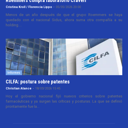
Roemmers compra laboratorio Craveri
Cristina Kroll / Florencia Lippo
-
05/05/2026 20:00
Menos de un año después de que el grupo Roemmers se haya
quedado con el nacional Sidus, ahora suma otra compañía a su
holding....
Informes
CILFA: postura sobre patentes
Christian Atance
-
18/03/2026 15:45
Hoy el gobierno nacional fijó nuevos criterios sobre patentes
farmacéuticas y ya surgen las críticas y posturas. La que se definió
prontamente fue la...