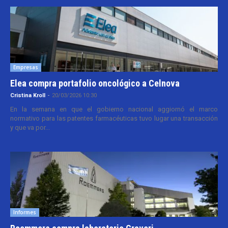
Empresas
Elea compra portafolio oncológico a Celnova
Cristina Kroll
-
20/03/2026 10:30
En la semana en que el gobierno nacional aggiornó el marco
normativo para las patentes farmacéuticas tuvo lugar una transacción
y que va por...
Informes