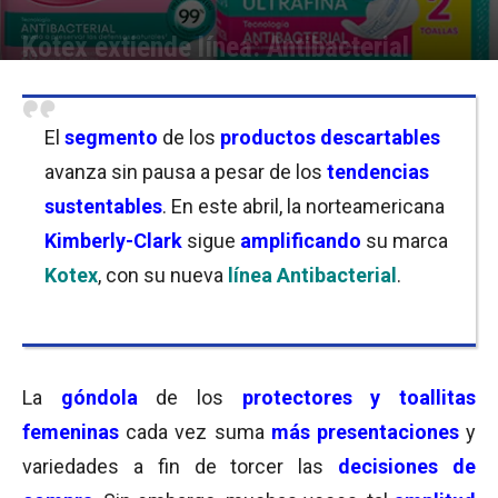
Kotex extiende línea: Antibacterial
Por
Belén Ainchil
-
26/04/2021 09:00
El
segmento
de los
productos descartables
avanza sin pausa a pesar de los
tendencias
sustentables
. En este abril, la norteamericana
Kimberly-Clark
sigue
amplificando
su marca
Kotex
, con su nueva
línea Antibacterial
.
La
góndola
de los
protectores y toallitas
femeninas
cada vez suma
más presentaciones
y
variedades a fin de torcer las
decisiones de