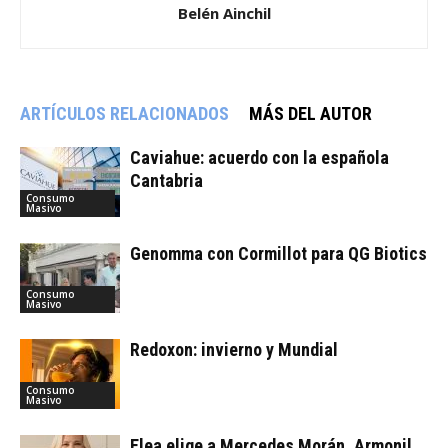
Belén Ainchil
ARTÍCULOS RELACIONADOS
MÁS DEL AUTOR
Caviahue: acuerdo con la española
Cantabria
Consumo
Masivo
Genomma con Cormillot para QG Biotics
Consumo
Masivo
Redoxon: invierno y Mundial
Consumo
Masivo
Elea elige a Mercedes Morán, Armonil