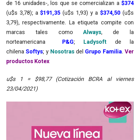
de 16 unidades-, los que se comercializan a
$374
(u$s 3,78); a
$191,35
(u$s 1,93) y a
$374,50
(u$s
3,79), respectivamente. La etiqueta compite con
marcas tales como
Always
, de la
norteamericana
P&G
;
Ladysoft
de la
chilena
Softys
; y
Nosotras
del
Grupo Familia
.
Ver
productos Kotex
u$s 1 = $98,77 (Cotización BCRA al viernes
23/04/2021)