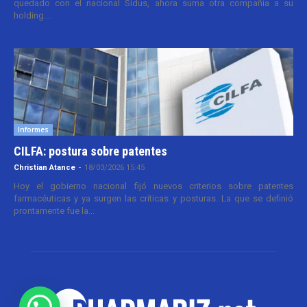
quedado con el nacional Sidus, ahora suma otra compañía a su
holding....
Informes
CILFA: postura sobre patentes
Christian Atance
-
18/03/2026 15:45
Hoy el gobierno nacional fijó nuevos criterios sobre patentes
farmacéuticas y ya surgen las críticas y posturas. La que se definió
prontamente fue la...