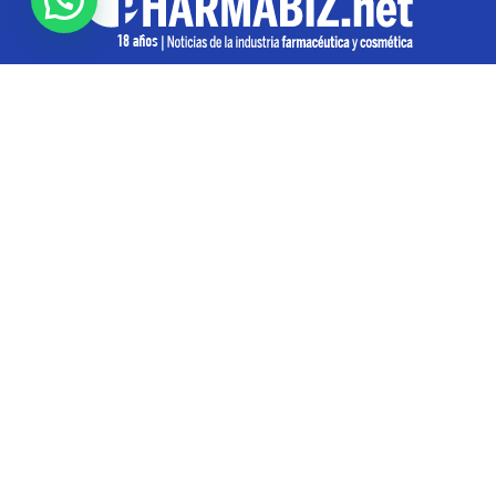
SOBRE NOSOTROS
Pharmabiz es un diario especializado en el quehacer
de la industria farmacéutica y cosmética. Investiga y
analiza noticias desde la Ciudad de Buenos Aires para
toda la región
Contáctanos:
info@pharmabiz.net
SEGUINOS