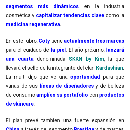
segmentos más dinámicos
en la industria
cosmética y
capitalizar tendencias clave
como la
medicina regenerativa
.
En este rubro,
Coty
tiene
actualmente tres marcas
para el cuidado de
l
a piel
. El año próximo,
lanzará
una cuarta
denominada
SKKN by Kim
, la que
llevará el sello de la integrante del clan
Kardashian
.
La multi dijo que ve una
oportunidad
para que
varias de sus
líneas de diseñadores
y de belleza
de consumo
amplíen su portafolio
con
productos
de skincare
.
El plan prevé también una fuerte expansión en
China
a través del segmento
Prestige
y de marcas