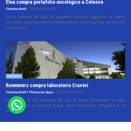
Elea compra portafolio oncológico a Celnova
Cristina Kroll
-
20/03/2026 10:30
En la semana en que el gobierno nacional aggiornó el marco
normativo para las patentes farmacéuticas tuvo lugar una transacción
y que va por...
Informes
Roemmers compra laboratorio Craveri
Cristina Kroll / Florencia Lippo
-
05/05/2026 20:00
Menos de un año después de que el grupo Roemmers se haya
quedado con el nacional Sidus, ahora suma otra compañía a su
holding....