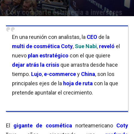
Coty comparte estrategia a inversores
Por
Christian Atance
-
26/04/2021 09:15
En una reunión con analistas, la
CEO
de la
multi de cosmética
Coty
,
Sue Nabi
,
reveló
el
nuevo
plan estratégico
con el que quiere
dejar atrás la crisis
que arrastra desde hace
tiempo.
Lujo
,
e-commerce
y
China
, son los
principales ejes de la
hoja de ruta
con la que
pretende apuntalar el crecimiento.
El
gigante de cosmética
norteamericano
Coty