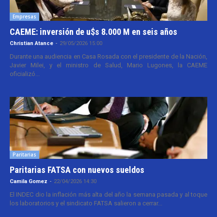
Empresas
CAEME: inversión de u$s 8.000 M en seis años
Christian Atance
-
29/05/2026 15:00
Durante una audiencia en Casa Rosada con el presidente de la Nación,
Javier Milei, y el ministro de Salud, Mario Lugones, la CAEME
oficializó...
Paritarias
Paritarias FATSA con nuevos sueldos
Camila Gomez
-
22/04/2026 14:30
El INDEC dio la inflación más alta del año la semana pasada y al toque
los laboratorios y el sindicato FATSA salieron a cerrar...