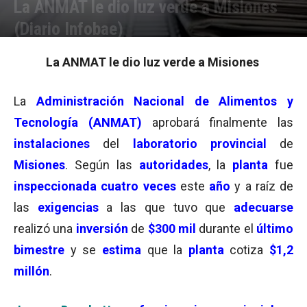
La ANMAT le dio luz verde a Misiones
(Diario Infobae)
Por
Equipo de Redacción
-
07/07/2003 15:52
La ANMAT le dio luz verde a Misiones
La
Administración Nacional de Alimentos y
Tecnología (ANMAT)
aprobará finalmente las
instalaciones
del
laboratorio provincial
de
Misiones
. Según las
autoridades
, la
planta
fue
inspeccionada
cuatro veces
este
año
y a raíz de
las
exigencias
a las que tuvo que
adecuarse
realizó una
inversión
de
$300 mil
durante el
último
bimestre
y se
estima
que la
planta
cotiza
$1,2
millón
.