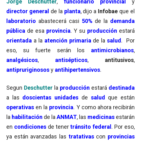
Jorge Deschutter
,
funcionario provincial
y
director general
de la
planta
, dijo a
Infobae
que el
laboratorio
abastecerá casi
50%
de la
demanda
pública
de esa
provincia
. Y su
producción
estará
orientada
a la
atención primaria
de la
salud
. Por
eso, su fuerte serán los
antimicrobianos
,
analgésicos
,
antisépticos
,
antitusivos
,
antipruriginosos
y
antihipertensivos
.
Segun
Deschutter
la
producción
estará
destinada
a las
doscientas unidades
de
salud
que están
operativas
en la
provincia
. Y como ahora recibirán
la
habilitación
de la
ANMAT
, las
medicinas
estarán
en
condiciones
de tener
tránsito federal
. Por eso,
ya están avanzadas las
tratativas
con
provincias