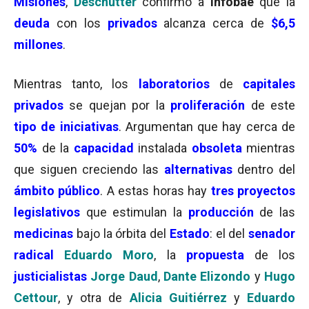
Misiones
,
Deschutter
confirmó a
Infobae
que la
deuda
con los
privados
alcanza cerca de
$6,5
millones
.
Mientras tanto, los
laboratorios
de
capitales
privados
se quejan por la
proliferación
de este
tipo
de
iniciativas
. Argumentan que hay cerca de
50%
de la
capacidad
instalada
obsoleta
mientras
que siguen creciendo las
alternativas
dentro del
ámbito público
. A estas horas hay
tres proyectos
legislativos
que estimulan la
producción
de las
medicinas
bajo la órbita del
Estado
: el del
senador
radical
Eduardo Moro
, la
propuesta
de los
justicialistas
Jorge Daud
,
Dante Elizondo
y
Hugo
Cettour
, y otra de
Alicia Guitiérrez
y
Eduardo