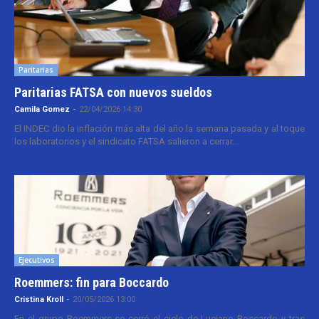
Paritarias
Paritarias FATSA con nuevos sueldos
Camila Gomez
-
22/04/2026 14:30
El INDEC dio la inflación más alta del año la semana pasada y al toque
los laboratorios y el sindicato FATSA salieron a cerrar...
Ejecutivos
Roemmers: fin para Boccardo
Cristina Kroll
-
20/05/2026 13:00
En el grupo Roemmers se cerró el ciclo de Luciano Boccardo y tras