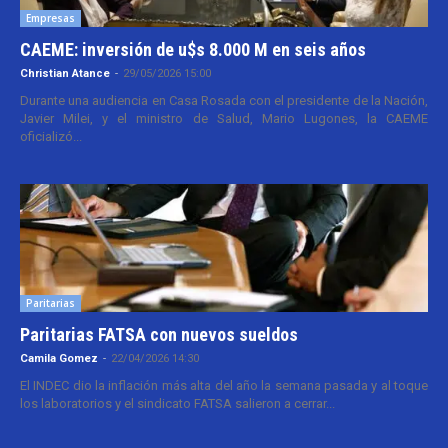
Empresas
CAEME: inversión de u$s 8.000 M en seis años
Christian Atance
-
29/05/2026 15:00
Durante una audiencia en Casa Rosada con el presidente de la Nación,
Javier Milei, y el ministro de Salud, Mario Lugones, la CAEME
oficializó...
Paritarias
Paritarias FATSA con nuevos sueldos
Camila Gomez
-
22/04/2026 14:30
El INDEC dio la inflación más alta del año la semana pasada y al toque
los laboratorios y el sindicato FATSA salieron a cerrar...