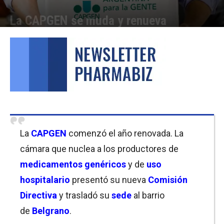
La CAPGEN se muda y renueva
Por
Florencia Lippo
-
22/01/2021 12:30
La
CAPGEN
comenzó el año renovada. La
cámara que nuclea a los productores de
medicamentos genéricos
y de
uso
hospitalario
presentó su nueva
Comisión
Directiva
y trasladó su
sede
al barrio
de
Belgrano
.