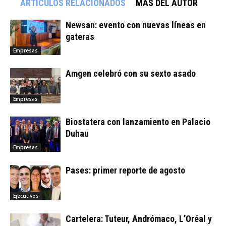
ARTÍCULOS RELACIONADOS
MÁS DEL AUTOR
Newsan: evento con nuevas líneas en
gateras
Empresas
Amgen celebró con su sexto asado
Empresas
Biostatera con lanzamiento en Palacio
Duhau
Empresas
Pases: primer reporte de agosto
Ejecutivos
Cartelera: Tuteur, Andrómaco, L’Oréal y