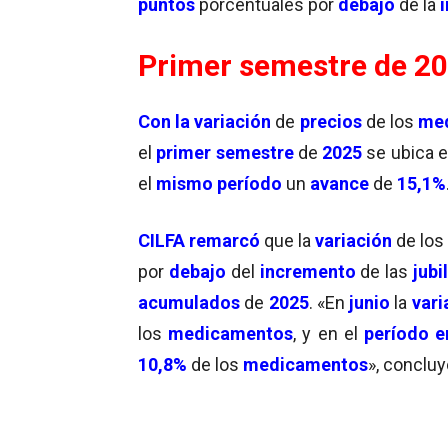
puntos
porcentuales por
debajo
de la
i
Primer semestre de 2
Con la variación
de
precios
de los
me
el
primer semestre
de
2025
se ubica 
el
mismo período
un
avance
de
15,1%
CILFA remarcó
que la
variación
de los
por
debajo
del
incremento
de las
jubi
acumulados
de
2025
. «En
junio
la
vari
los
medicamentos
, y en el
período
e
10,8%
de los
medicamentos
», concluy