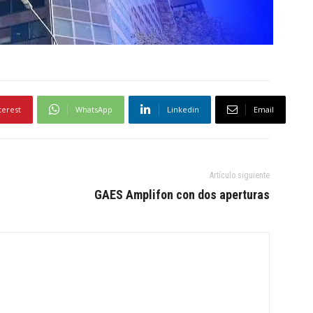
terest
WhatsApp
Linkedin
Email
Artículo siguiente
GAES Amplifon con dos aperturas