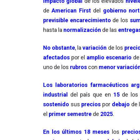
impacto global
de los elevados
nivel
de
American First
del
gobierno nor
previsible encarecimiento
de los
sum
hasta la
normalización
de las
entrega
No obstante
, la
variación
de los
preci
afectados
por el
amplio escenario
d
uno de los
rubros
con
menor variació
Los laboratorios farmacéuticos arg
industrial
del país que en
15
de lo
sostenido
sus
precios
por
debajo
de 
el
primer semestre
de
2025
.
En los últimos 18 meses
los
precio