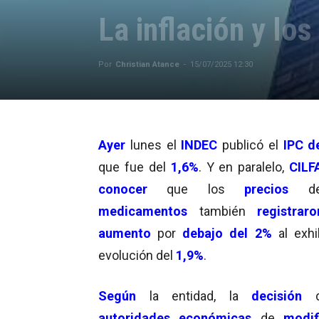
La inflación y lo
Por
Christian Atance
-
15/07/2025 12:30
Ayer
lunes el
INDEC
publicó el
IPC
d
que fue del
1,6%
. Y en paralelo,
CILF
conocer
que los
precios
d
medicamentos
también
registra
aumento
por
debajo del 2%
al exhi
evolución del
1,9%
.
Según
la entidad, la
decisión
d
autoridades
económicas
de
modif