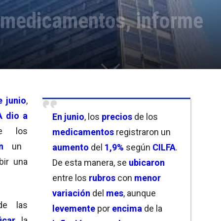
s medicamentos, informe
e junio
,
A dio a
En junio
, los
precios
de los
e los
medicamentos
registraron un
ron
un
aumento
del
1,9%
según
CILFA
.
bir una
De esta manera, se
ubicaron
entre los
rubros
con
menor
variación
del
mes
, aunque
e las
levemente
por
encima
de la
icar
la