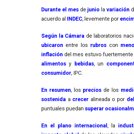
Durante el mes
de
junio
la
variación
acuerdo al
INDEC
, levemente por
enci
Según la Cámara
de laboratorios nac
ubicaron
entre los
rubros
con
menor
inflación
del mes estuvo fuertement
alimentos
y
bebidas
, un
componen
consumidor
, IPC.
En resumen
, los
precios
de los
medi
sostenida
a
crecer
alineada o por
de
puntuales puedan
superar ocasional
En el plano internacional
, la
indust