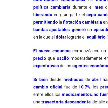
política cambiaria
durante el
mes
liberando
en gran parte el
cepo camb
permitiendo
la
flotación cambiaria
en
bandas ajustables
,
generó
un
episodi
en la que el
dólar
lograría el
equilibrio
.
El nuevo esquema
comenzó con un
precio
que
osciló
moderadamente e
expectativas
de los
agentes económi
Si bien
desde
mediados
de
abril
ha
cambio oficial
fue de
10,7%
, los
pre
entre ellos los
medicamentos
,
no fue
una
trayectoria descendente
, detalló 