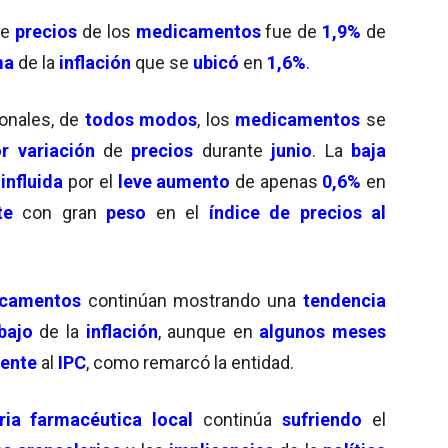
de
precios
de los
medicamentos
fue de
1,9%
de
ma
de la
inflación
que se
ubicó
en
1,6%
.
ionales, de
todos modos
, los
medicamentos
se
 variación
de
precios
durante
junio
. La
baja
e
influida
por el
leve aumento
de apenas
0,6%
en
te
con gran
peso
en el
índice de precios al
camentos
continúan mostrando una
tendencia
bajo
de la
inflación
, aunque en
algunos meses
mente
al
IPC
, como remarcó la entidad.
ria farmacéutica local
continúa
sufriendo
el