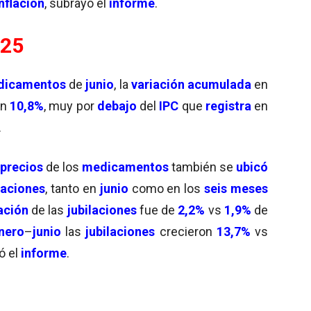
nflación
, subrayó el
informe
.
025
dicamentos
de
junio
, la
variación acumulada
en
en
10,8%
, muy por
debajo
del
IPC
que
registra
en
.
precios
de los
medicamentos
también se
ubicó
laciones
, tanto en
junio
como en los
seis
meses
ación
de las
jubilaciones
fue de
2,2%
vs
1,9%
de
nero
–
junio
las
jubilaciones
crecieron
13,7%
vs
ó el
informe
.