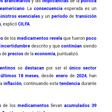
es arancelarios
y las
implicancias
de la
política
teamericano
. La
consecuencia
esperada es un
inistros esenciales
y un
período
de
transición
s
, explicó
CILFA
.
os
de los
medicamentos
revela
que fueron
poco
e
incertidumbre
descrito y que
continúan
siendo
n
de
precios
de la
economía
, puntualizó.
entinos
se
destacan
por ser el
único sector
s
últimos 18 meses
, desde
enero
de
2024
, han
la
inflación
, continuando esta
tendencia
durante
s
de los
medicamentos
llevan
acumulados 39