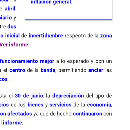
inflación general
.
de
abril
,
iario
y
tre
dos
o inicial
de
incertidumbre
respecto de la
zona
Ver informe
funcionamiento
mejor
a lo esperado y con un
n el
centro
de la
banda
, permitiendo
anclar
las
cos
.
sta el
30 de junio
, la
depreciación
del tipo de
cios
de los
bienes
y
servicios
de la
economía
,
ron afectados
ya que de hecho
continuaron
con
el
informe
.