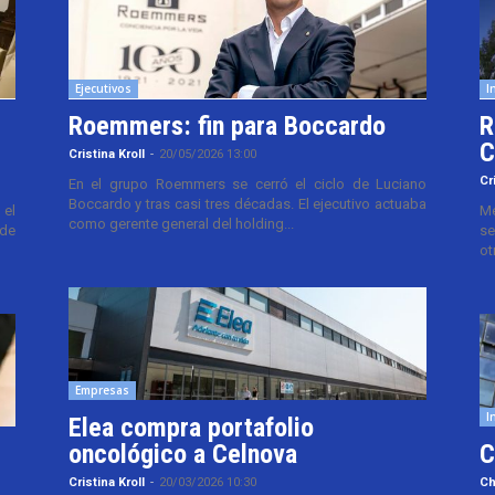
Ejecutivos
I
Roemmers: fin para Boccardo
R
C
Cristina Kroll
-
20/05/2026 13:00
Cr
En el grupo Roemmers se cerró el ciclo de Luciano
Boccardo y tras casi tres décadas. El ejecutivo actuaba
el
Me
como gerente general del holding...
 de
se
ot
Empresas
I
Elea compra portafolio
oncológico a Celnova
C
Cristina Kroll
-
20/03/2026 10:30
Ch