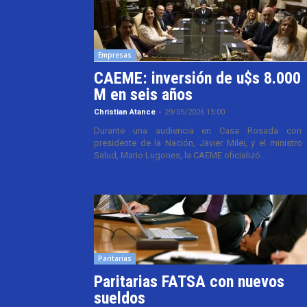
Empresas
CAEME: inversión de u$s 8.000
M en seis años
Christian Atance
-
29/05/2026 15:00
Durante una audiencia en Casa Rosada con 
presidente de la Nación, Javier Milei, y el ministro
Salud, Mario Lugones, la CAEME oficializó...
Paritarias
Paritarias FATSA con nuevos
sueldos