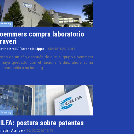
nformes
oemmers compra laboratorio
raveri
istina Kroll / Florencia Lippo
-
05/05/2026 20:00
nos de un año después de que el grupo Roemmers
 haya quedado con el nacional Sidus, ahora suma
ra compañía a su holding....
nformes
ILFA: postura sobre patentes
ristian Atance
-
18/03/2026 15:45