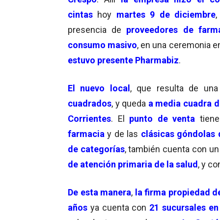
cintas
hoy
martes 9 de diciembre
,
presencia de
proveedores de farm
consumo masivo
, en una ceremonia en
estuvo presente
Pharmabiz
.
El
nuevo local
, que resulta de una
cuadrados
, y queda
a media cuadra de
Corrientes
. El
punto de venta
tien
farmacia
y de las
clásicas góndolas
de categorías
, también cuenta con u
de atención primaria de la salud
, y c
De esta manera
,
la firma propiedad de
años
ya cuenta con
21 sucursales en