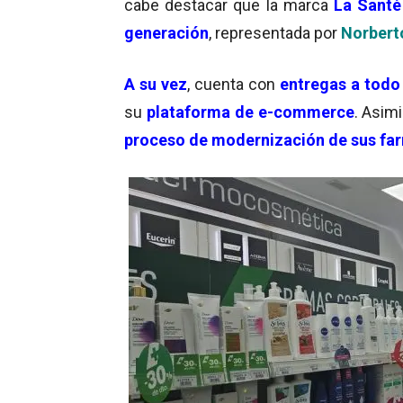
cabe destacar que la marca
La Santé
generación
, representada por
Norbert
A su vez
, cuenta con
entregas a todo 
su
plataforma de e-commerce
. Asim
proceso de modernización de sus fa