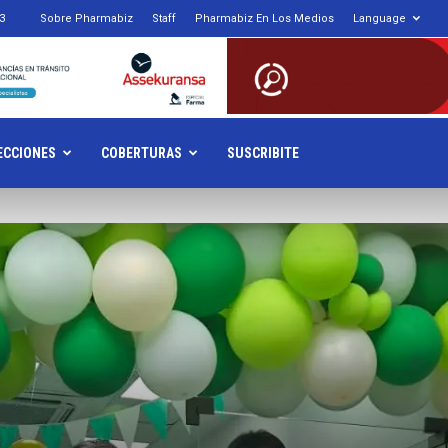
3
Sobre Pharmabiz
Staff
Pharmabiz En Los Medios
Language
armabiz.NET
ECCIONES
COBERTURAS
SUSCRIBITE