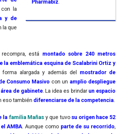
Pharmabiz
.
 con la
a y de
 la que
 recompra, está
montado sobre 240 metros
 la emblemática esquina de Scalabrini Ortiz y
e forma alargada y además del
mostrador de
 de Consumo Masivo
con un
amplio despliegue
n
área de gabinete
. La idea es brindar
un espacio
on eso también
diferenciarse de la competencia
.
 la
familia Mañas
y que tuvo
su origen hace 52
 el AMBA
. Aunque como
parte de su recorrido
,