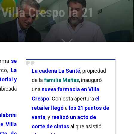
 Villa Crespo la 21
farma
se
rco,
La
La cadena
La Santé
, propiedad
torial
y
de la
familia Mañas
, inauguró
bicada
una
nueva farmacia en Villa
Crespo
. Con esta apertura
el
retailer llegó
a
los 21 puntos de
labrini
venta
, y
realizó un acto de
e Villa
corte de cintas
al que asistió
rte de