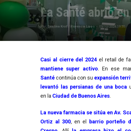
La Santé abrió en
Por
Cristina Kroll / Florencia Lippo
-
09/12/2024 19:30
Casi al cierre del 2024
el retail de 
mantiene super activo
. En ese ma
Santé
continúa con su
expansión terri
levantó las persianas de una boca
u
en la
Ciudad de Buenos Aires
.
La nueva farmacia se sitúa en Av. Sca
Ortiz al 300
, en el
barrio porteño d
Crespo
. Allí
la empresa hizo el co