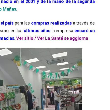
 nació en el 2001 y de la mano de la segunda
o Mañas
.
el país
para las
compras realizadas
a través de
ismo, en los
últimos años
la empresa
encaró un
rmacias
.
Ver sitio /
Ver La Santé se aggiorna