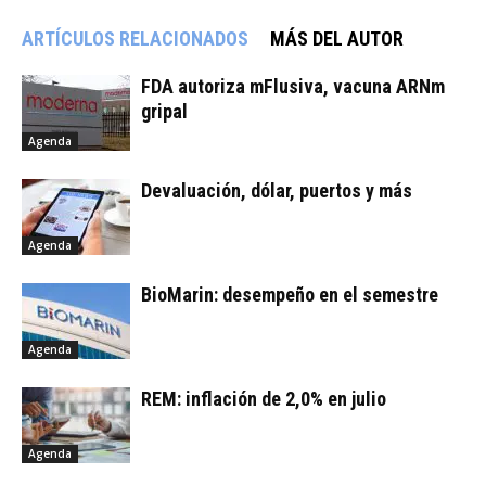
ARTÍCULOS RELACIONADOS
MÁS DEL AUTOR
FDA autoriza mFlusiva, vacuna ARNm
gripal
Agenda
Devaluación, dólar, puertos y más
Agenda
BioMarin: desempeño en el semestre
Agenda
REM: inflación de 2,0% en julio
Agenda