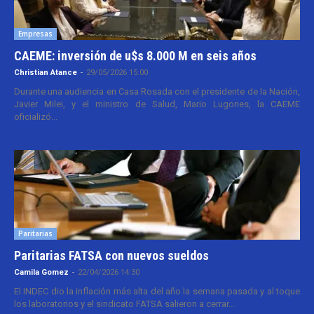
Empresas
CAEME: inversión de u$s 8.000 M en seis años
Christian Atance
-
29/05/2026 15:00
Durante una audiencia en Casa Rosada con el presidente de la Nación,
Javier Milei, y el ministro de Salud, Mario Lugones, la CAEME
oficializó...
Paritarias
Paritarias FATSA con nuevos sueldos
Camila Gomez
-
22/04/2026 14:30
El INDEC dio la inflación más alta del año la semana pasada y al toque
los laboratorios y el sindicato FATSA salieron a cerrar...