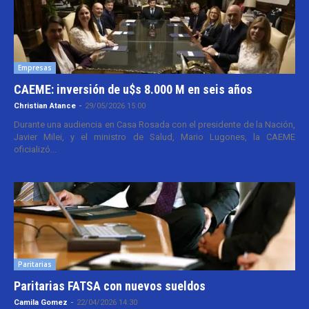
Empresas
CAEME: inversión de u$s 8.000 M en seis años
Christian Atance
-
29/05/2026 15:00
Durante una audiencia en Casa Rosada con el presidente de la Nación,
Javier Milei, y el ministro de Salud, Mario Lugones, la CAEME
oficializó...
Paritarias
Paritarias FATSA con nuevos sueldos
Camila Gomez
-
22/04/2026 14:30