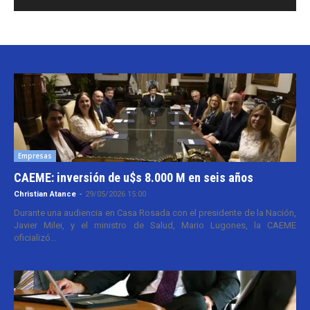
Empresas
CAEME: inversión de u$s 8.000 M en seis años
Christian Atance
-
29/05/2026 15:00
Durante una audiencia en Casa Rosada con el presidente de la Nación,
Javier Milei, y el ministro de Salud, Mario Lugones, la CAEME
oficializó...