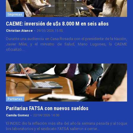
Empresas
CAEME: inversión de u$s 8.000 M en seis años
Christian Atance
-
29/05/2026 15:00
Durante una audiencia en Casa Rosada con el presidente de la Nación,
Javier Milei, y el ministro de Salud, Mario Lugones, la CAEME
oficializó...
Paritarias
Paritarias FATSA con nuevos sueldos
Camila Gomez
-
22/04/2026 14:30
El INDEC dio la inflación más alta del año la semana pasada y al toque
los laboratorios y el sindicato FATSA salieron a cerrar...