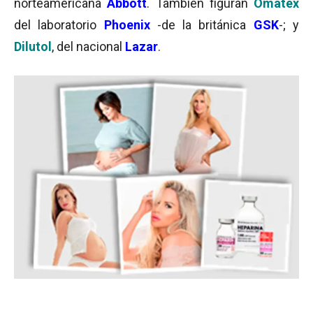
norteamericana
Abbott
. También figuran
Omatex
del laboratorio
Phoenix
-de la británica
GSK
-; y
Dilutol
, del nacional
Lazar
.