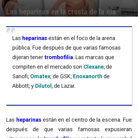
Las heparinas en la cresta de la ola
Por
Equipo de Redacción
-
03/08/2017 08:00
Las
heparinas
están en el foco de la arena
pública. Fue después de que varias famosas
dijeran tener
trombofilia
. Las marcas que
compiten en el mercado son
Clexane
, de
Sanofi;
Omatex
; de GSK;
Enoxanorth
de
Abbott; y
Dilutol
, de Lazar.
Las
heparinas
están en el centro de la escena. Fue
después de que varias famosas expusieran