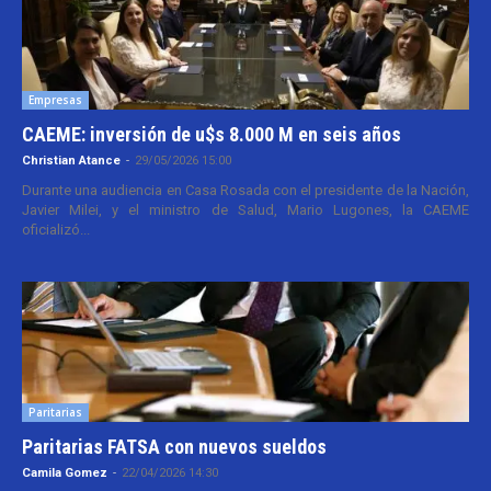
Empresas
CAEME: inversión de u$s 8.000 M en seis años
Christian Atance
-
29/05/2026 15:00
Durante una audiencia en Casa Rosada con el presidente de la Nación,
Javier Milei, y el ministro de Salud, Mario Lugones, la CAEME
oficializó...
Paritarias
Paritarias FATSA con nuevos sueldos
Camila Gomez
-
22/04/2026 14:30