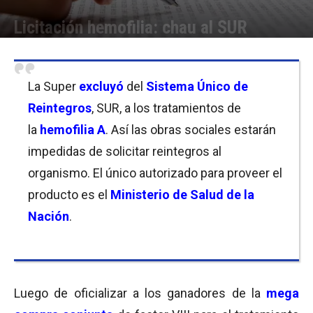
Licitación hemofilia: chau al SUR
Por
Equipo de Redacción
-
05/04/2018 11:30
La Super
excluyó
del
Sistema Único de
Reintegros
, SUR, a los tratamientos de
la
hemofilia A
. Así las obras sociales estarán
impedidas de solicitar reintegros al
organismo. El único autorizado para proveer el
producto es el
Ministerio de Salud de la
Nación
.
Luego de oficializar a los ganadores de la
mega