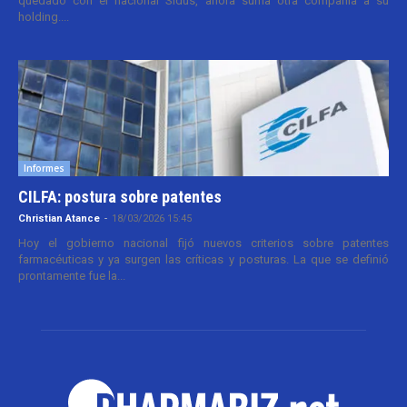
quedado con el nacional Sidus, ahora suma otra compañía a su
holding....
Informes
CILFA: postura sobre patentes
Christian Atance
-
18/03/2026 15:45
Hoy el gobierno nacional fijó nuevos criterios sobre patentes
farmacéuticas y ya surgen las críticas y posturas. La que se definió
prontamente fue la...