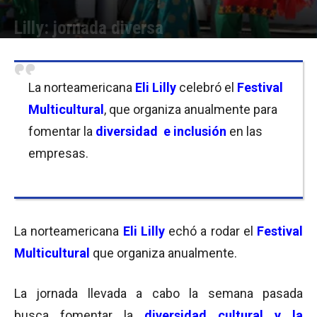
Lilly: jornada diversa
Por
Equipo de Redacción
-
15/06/2017 08:00
La norteamericana
Eli Lilly
celebró el
Festival
Multicultural
, que organiza anualmente para
fomentar la
diversidad e inclusión
en las
empresas.
La norteamericana
Eli Lilly
echó a rodar el
Festival
Multicultural
que organiza anualmente.
La jornada llevada a cabo la semana pasada
busca fomentar la
diversidad cultural y la