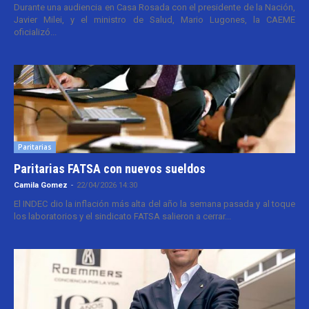
Durante una audiencia en Casa Rosada con el presidente de la Nación,
Javier Milei, y el ministro de Salud, Mario Lugones, la CAEME
oficializó...
Paritarias
Paritarias FATSA con nuevos sueldos
Camila Gomez
-
22/04/2026 14:30
El INDEC dio la inflación más alta del año la semana pasada y al toque
los laboratorios y el sindicato FATSA salieron a cerrar...