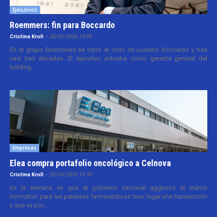
Ejecutivos
Roemmers: fin para Boccardo
Cristina Kroll
-
20/05/2026 13:00
En el grupo Roemmers se cerró el ciclo de Luciano Boccardo y tras
casi tres décadas. El ejecutivo actuaba como gerente general del
holding...
Empresas
Elea compra portafolio oncológico a Celnova
Cristina Kroll
-
20/03/2026 10:30
En la semana en que el gobierno nacional aggiornó el marco
normativo para las patentes farmacéuticas tuvo lugar una transacción
y que va por...