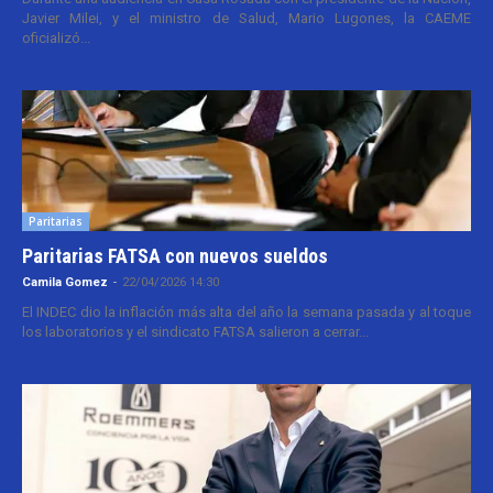
Javier Milei, y el ministro de Salud, Mario Lugones, la CAEME
oficializó...
Paritarias
Paritarias FATSA con nuevos sueldos
Camila Gomez
-
22/04/2026 14:30
El INDEC dio la inflación más alta del año la semana pasada y al toque
los laboratorios y el sindicato FATSA salieron a cerrar...