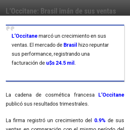
L’Occitane: Brasil imán de sus ventas
Por
Equipo de Redacción
-
28/10/2016 12:30
L’Occitane
marcó un crecimiento en sus
ventas. El mercado de
Brasil
hizo repuntar
sus performance, registrando una
facturación de
u$s 24.5 mil
.
La cadena de cosmética francesa
L’Occitane
publicó sus resultados trimestrales.
La firma registró un crecimiento del
0.9%
de sus
ventas en comparación con el mismo período del