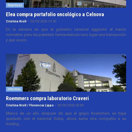
Empresas
Elea compra portafolio oncológico a Celnova
Cristina Kroll
-
20/03/2026 10:30
En la semana en que el gobierno nacional aggiornó el marco
normativo para las patentes farmacéuticas tuvo lugar una transacción
y que va por...
Informes
Roemmers compra laboratorio Craveri
Cristina Kroll / Florencia Lippo
-
05/05/2026 20:00
Menos de un año después de que el grupo Roemmers se haya
quedado con el nacional Sidus, ahora suma otra compañía a su
holding....