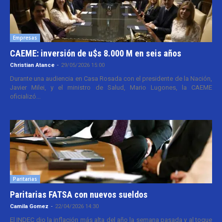
Empresas
CAEME: inversión de u$s 8.000 M en seis años
Christian Atance
-
29/05/2026 15:00
Durante una audiencia en Casa Rosada con el presidente de la Nación,
Javier Milei, y el ministro de Salud, Mario Lugones, la CAEME
oficializó...
Paritarias
Paritarias FATSA con nuevos sueldos
Camila Gomez
-
22/04/2026 14:30
El INDEC dio la inflación más alta del año la semana pasada y al toque