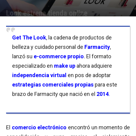
Look estrena tienda online
Por
Equipo de Redacción
-
18/06/2020 09:45
Get The Look
, la cadena de productos de
belleza y cuidado personal de
Farmacity
,
lanzó su
e-commerce propio
. El formato
especializado en
make up
ahora adquiere
independencia virtual
en pos de adoptar
estrategias comerciales propias
para este
brazo de Farmacity que nació en el
2014
.
El
comercio electrónico
encontró un momento de