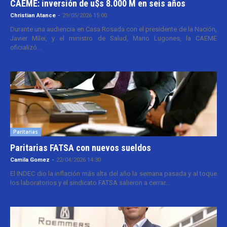
CAEME: inversión de u$s 8.000 M en seis años
Christian Atance
-
29/05/2026 15:00
Durante una audiencia en Casa Rosada con el presidente de la Nación,
Javier Milei, y el ministro de Salud, Mario Lugones, la CAEME
oficializó...
Paritarias
Paritarias FATSA con nuevos sueldos
Camila Gomez
-
22/04/2026 14:30
El INDEC dio la inflación más alta del año la semana pasada y al toque
los laboratorios y el sindicato FATSA salieron a cerrar...