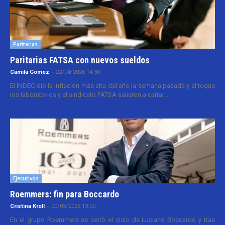
Paritarias
Paritarias FATSA con nuevos sueldos
Camila Gomez
-
22/04/2026 14:30
El INDEC dio la inflación más alta del año la semana pasada y al toque
los laboratorios y el sindicato FATSA salieron a cerrar...
Ejecutivos
Roemmers: fin para Boccardo
Cristina Kroll
-
20/05/2026 13:00
En el grupo Roemmers se cerró el ciclo de Luciano Boccardo y tras