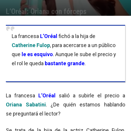
L’Oréal: Oriana con fórceps
Por
Equipo de Redacción
-
24/04/2017 16:30
La francesa
L’Oréal
fichó a la hija de
Catherine Fulop
, para acercarse a un público
que
le es esquivo
. Aunque le sube el precio y
el rol le queda
bastante grande
.
La francesa
L’Oréal
salió a subirle el precio a
Oriana Sabatini
. ¿De quién estamos hablando
se preguntará el lector?
Se trata de la hija de la actriz Catherine Fulop,