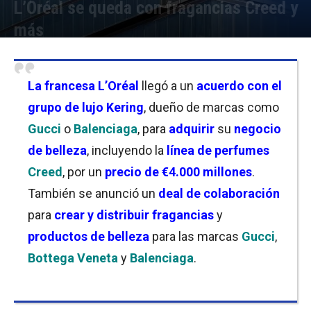
L’Oréal se queda con fragancias Creed y
más
Por
Christian Atance
-
20/10/2025 11:45
La
francesa L’Oréal
llegó a un
acuerdo con el
grupo de lujo Kering
, dueño de marcas como
Gucci
o
Balenciaga
, para
adquirir
su
negocio
de belleza
, incluyendo la
línea de perfumes
Creed
, por un
precio de €4.000 millones
.
También se anunció un
deal de colaboración
para
crear y distribuir fragancias
y
productos de belleza
para las marcas
Gucci
,
Bottega Veneta
y
Balenciaga
.