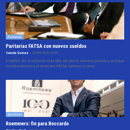
Paritarias
Paritarias FATSA con nuevos sueldos
Camila Gomez
-
22/04/2026 14:30
El INDEC dio la inflación más alta del año la semana pasada y al toque
los laboratorios y el sindicato FATSA salieron a cerrar...
Ejecutivos
Roemmers: fin para Boccardo