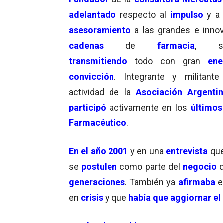
adelantado
respecto al
impulso
y a 
asesoramiento
a las grandes e inno
cadenas
de
farmacia
, si
transmitiendo
todo con gran
ene
convicción
. Integrante y militant
actividad de la
Asociación Argenti
participó
activamente en los
últimos
Farmacéutico
.
En el año 2001
y en una
entrevista
qu
se
postulen
como parte del
negocio
generaciones
. También ya
afirmaba
e
en
crisis
y que
había que aggiornar el