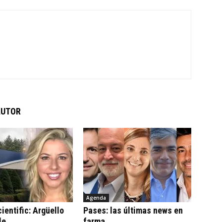
AUTOR
Agenda
ientific: Argüello
Pases: las últimas news en
le
farma