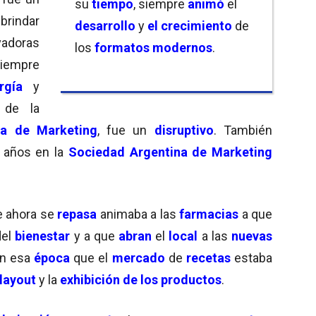
su
tiempo
, siempre
animó
el
brindar
desarrollo
y
el crecimiento
de
vadoras
los
formatos modernos
.
empre
rgía
y
e de la
na de Marketing
, fue un
disruptivo
. También
años en la
Sociedad Argentina de Marketing
e ahora se
repasa
animaba a las
farmacias
a que
del
bienestar
y a que
abran
el
local
a las
nuevas
n esa
época
que el
mercado
de
recetas
estaba
 layout
y la
exhibición de los productos
.