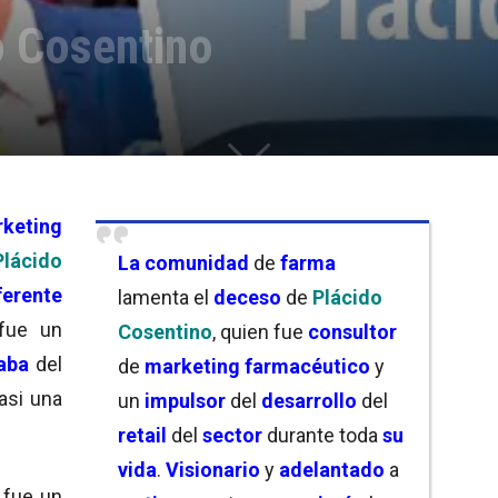
o Cosentino
keting
Plácido
La comunidad
de
farma
ferente
lamenta el
deceso
de
Plácido
 fue un
Cosentino
, quien fue
consultor
aba
del
de
marketing farmacéutico
y
asi una
un
impulsor
del
desarrollo
del
retail
del
sector
durante toda
su
vida
.
Visionario
y
adelantado
a
fue un