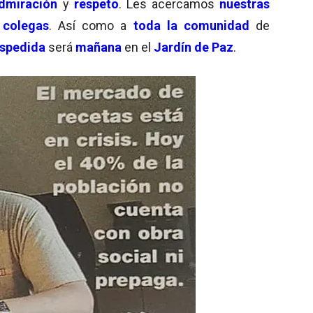
dmiración
y
respeto
. Les acercamos
nuestras
s
colegas
. Así como a
toda la comunidad
de
spedida
será
mañana
en el
Jardín de Paz
.