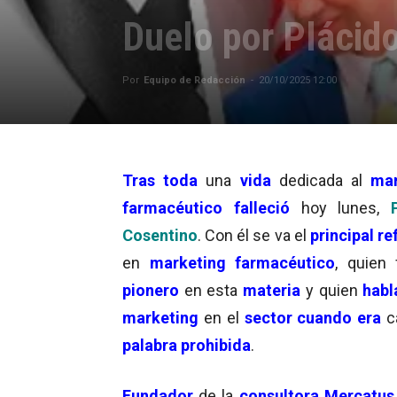
Duelo por Plácid
Por
Equipo de Redacción
-
20/10/2025 12:00
Tras toda
una
vida
dedicada al
mar
farmacéutico falleció
hoy lunes,
Cosentino
. Con él se va el
principal
re
en
marketing farmacéutico
, quien
pionero
en esta
materia
y quien
habl
marketing
en el
sector
cuando era
c
palabra prohibida
.
Fundador
de la
consultora
Mercatus