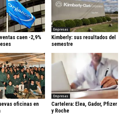
Empresas
 ventas caen -2,9%
Kimberly: sus resultados del
meses
semestre
Empresas
uevas oficinas en
Cartelera: Elea, Gador, Pfizer
a
y Roche