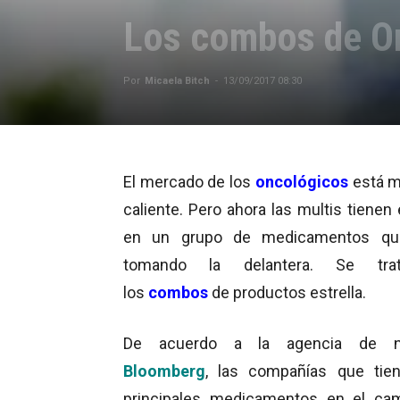
Los combos de On
Por
Micaela Bitch
-
13/09/2017 08:30
El mercado de los
oncológicos
está m
caliente. Pero ahora las multis tienen
en un grupo de medicamentos qu
tomando la delantera. Se tr
los
combos
de productos estrella.
De acuerdo a la agencia de no
Bloomberg
, las compañías que tie
principales medicamentos en el ca