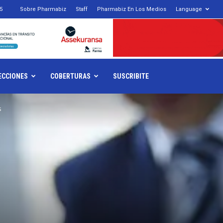
5
Sobre Pharmabiz
Staff
Pharmabiz En Los Medios
Language
armabiz.NET
ECCIONES
COBERTURAS
SUSCRIBITE
s