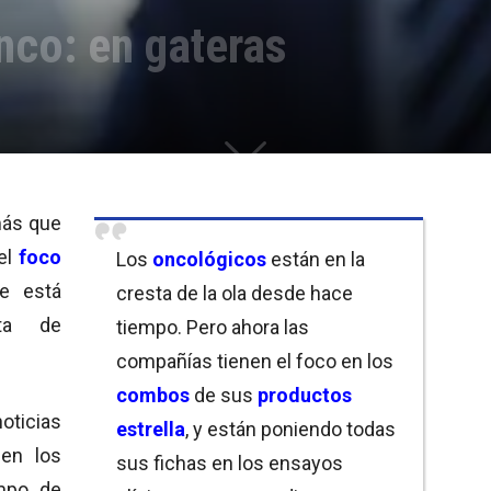
co: en gateras
ás que
 el
foco
Los
oncológicos
están en la
e está
cresta de la ola desde hace
ata de
tiempo. Pero ahora las
compañías tienen el foco en los
combos
de sus
productos
ticias
estrella
, y están poniendo todas
nen los
sus fichas en los ensayos
mpo de