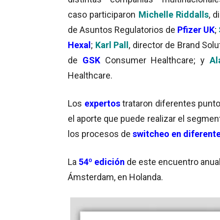
caso participaron
Michelle Riddalls
, d
de Asuntos Regulatorios de
Pfizer UK
;
Hexal
;
Karl Pall
, director de Brand Sol
de
GSK
Consumer Healthcare; y
Al
Healthcare.
Los
expertos
trataron diferentes punt
el aporte que puede realizar el segme
los procesos de
switcheo en diferent
La
54º edición
de este encuentro anual s
Ámsterdam, en Holanda.