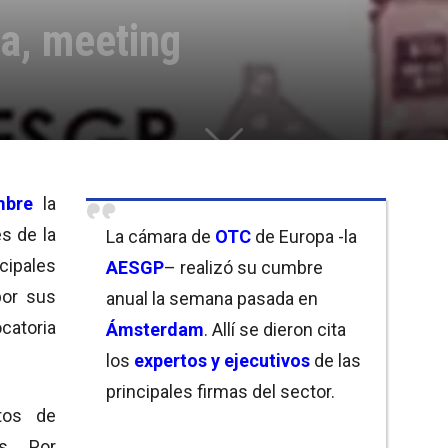
a, meeting
mbre
la
s de la
La cámara de
OTC
de Europa -la
ipales
AESGP
– realizó su cumbre
or sus
anual la semana pasada en
ocatoria
Ámsterdam
. Allí se dieron cita
los
expertos y ejecutivos
de las
principales firmas del sector.
tos de
es. Por