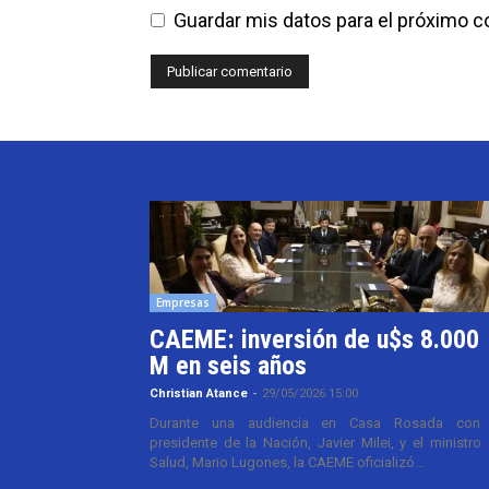
Guardar mis datos para el próximo 
Empresas
CAEME: inversión de u$s 8.000
M en seis años
Christian Atance
-
29/05/2026 15:00
Durante una audiencia en Casa Rosada con 
presidente de la Nación, Javier Milei, y el ministro
Salud, Mario Lugones, la CAEME oficializó...