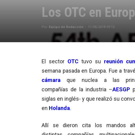
Los OTC en Europ
Por
Equipo de Redacción
-
11/06/2018 09:15
El sector
OTC
tuvo su
reunión cu
semana pasada en Europa. Fue a travé
cámara
que nuclea a las princ
compañías de la industria –
AESGP
p
siglas en inglés- y que realizó su conv
en
Holanda
.
Allí se dieron cita los mandos al
distintas compañías multinacional