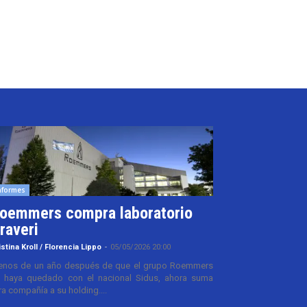
nformes
oemmers compra laboratorio
raveri
istina Kroll / Florencia Lippo
-
05/05/2026 20:00
nos de un año después de que el grupo Roemmers
 haya quedado con el nacional Sidus, ahora suma
ra compañía a su holding....