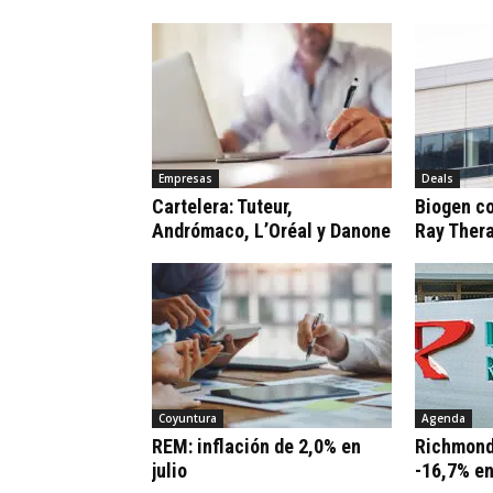
Empresas
Deals
Cartelera: Tuteur,
Biogen c
Andrómaco, L’Oréal y Danone
Ray Ther
Coyuntura
Agenda
REM: inflación de 2,0% en
Richmond
julio
-16,7% e