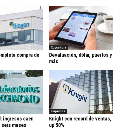
Coyuntura
ompleta compra de
Devaluación, dólar, puertos y
a
más
Empresas
: ingresos caen
Knight con record de ventas,
n seis meses
up 50%