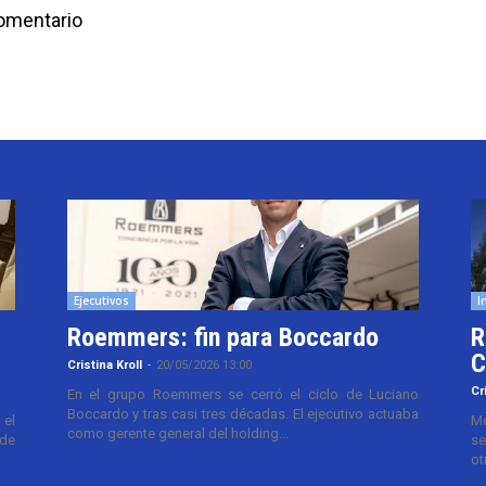
comentario
Ejecutivos
I
Roemmers: fin para Boccardo
R
C
Cristina Kroll
-
20/05/2026 13:00
Cr
En el grupo Roemmers se cerró el ciclo de Luciano
Boccardo y tras casi tres décadas. El ejecutivo actuaba
el
Me
como gerente general del holding...
 de
se
ot