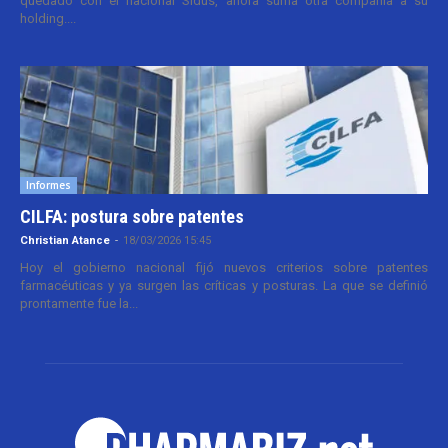
quedado con el nacional Sidus, ahora suma otra compañía a su
holding....
Informes
CILFA: postura sobre patentes
Christian Atance
-
18/03/2026 15:45
Hoy el gobierno nacional fijó nuevos criterios sobre patentes
farmacéuticas y ya surgen las críticas y posturas. La que se definió
prontamente fue la...