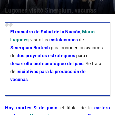
Lugones visitó Sinergium, vacunas
Por
Florencia Lippo
-
09/06/2026 18:00
El ministro de Salud de la Nación
,
Mario
Lugones
, visitó las
instalaciones
de
Sinergium Biotech
para conocer los avances
de
dos proyectos estratégicos
para el
desarrollo biotecnológico del país
. Se trata
de
iniciativas para la producción de
vacunas
.
Hoy martes 9 de junio
el titular de la
cartera