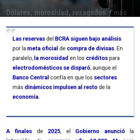
Dólares, morosidad, rezagados y más
Por
Equipo de Redacción
-
09/06/2026 18:30
Las reservas
del
BCRA siguen bajo análisis
por la
meta oficial
de
compra de divisas
. En
paralelo,
la morosidad
en los
créditos
para
electrodomésticos se disparó
, aunque el
Banco Central
confía en que los
sectores
más
dinámicos impulsen al resto
de la
economía
.
A finales
de
2025
, el
Gobierno anunció
la