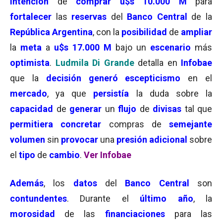
intención
de
comprar
u$s
10.000 M
para
fortalecer
las
reservas
del
Banco Central
de la
República Argentina
, con la
posibilidad
de
ampliar
la
meta
a
u$s 17.000 M
bajo un
escenario
más
optimista
.
Ludmila Di Grande
detalla en
Infobae
que la
decisión
generó escepticismo
en el
mercado
, ya que
persistía
la duda sobre la
capacidad
de
generar
un
flujo
de
divisas
tal que
permitiera
concretar
compras de
semejante
volumen
sin
provocar
una
presión adicional
sobre
el
tipo
de
cambio
.
Ver Infobae
Además
, los
datos
del
Banco Central
son
contundentes
. Durante el
último año
, la
morosidad
de las
financiaciones
para las