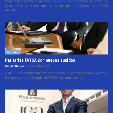
Durante una audiencia en Casa Rosada con el presidente de la Nación,
Javier Milei, y el ministro de Salud, Mario Lugones, la CAEME
oficializó...
Paritarias
Paritarias FATSA con nuevos sueldos
Camila Gomez
-
22/04/2026 14:30
El INDEC dio la inflación más alta del año la semana pasada y al toque
los laboratorios y el sindicato FATSA salieron a cerrar...