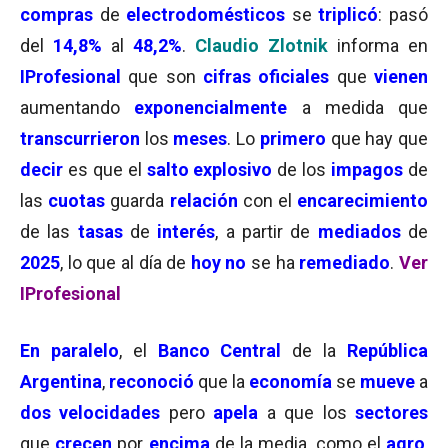
compras
de
electrodomésticos
se
triplicó
: pasó
del
14,8%
al
48,2%
.
Claudio Zlotnik
informa en
IProfesional
que son
cifras oficiales
que
vienen
aumentando
exponencialmente
a medida que
transcurrieron
los
meses
. Lo
primero
que hay que
decir
es que el
salto explosivo
de los
impagos
de
las
cuotas
guarda
relación
con el
encarecimiento
de las
tasas
de
interés
, a partir de
mediados
de
2025
, lo que al día de
hoy
no
se ha
remediado
.
Ver
IProfesional
En paralelo
, el
Banco Central
de la
República
Argentina
,
reconoció
que la
economía
se
mueve
a
dos velocidades
pero
apela
a que los
sectores
que
crecen
por
encima
de la media, como el
agro
,