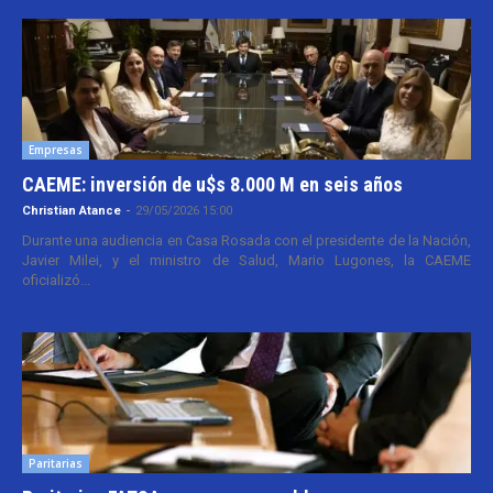
Empresas
CAEME: inversión de u$s 8.000 M en seis años
Christian Atance
-
29/05/2026 15:00
Durante una audiencia en Casa Rosada con el presidente de la Nación,
Javier Milei, y el ministro de Salud, Mario Lugones, la CAEME
oficializó...
Paritarias