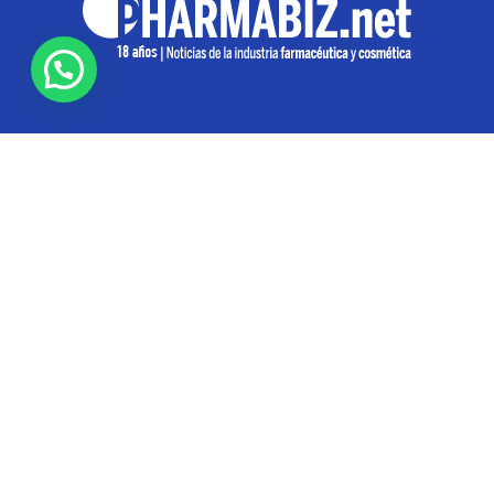
SOBRE NOSOTROS
Pharmabiz es un diario especializado en el quehacer
de la industria farmacéutica y cosmética. Investiga y
analiza noticias desde la Ciudad de Buenos Aires para
toda la región
Contáctanos:
info@pharmabiz.net
SEGUINOS