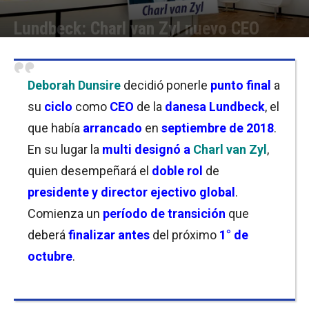
Lundbeck: Charl van Zyl nuevo CEO
Por
Christian Atance
-
26/06/2023 09:30
Deborah Dunsire
decidió ponerle
punto final
a
su
ciclo
como
CEO
de la
danesa Lundbeck
, el
que había
arrancado
en
septiembre de 2018
.
En su lugar la
multi designó a
Charl van Zyl
,
quien desempeñará el
doble rol
de
presidente y director ejectivo global
.
Comienza un
período de transición
que
deberá
finalizar antes
del próximo
1° de
octubre
.