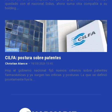
quedado con el nacional Sidus, ahora suma otra compañía a su
holding....
Informes
CILFA: postura sobre patentes
Christian Atance
-
18/03/2026 15:45
Hoy el gobierno nacional fijó nuevos criterios sobre patentes
farmacéuticas y ya surgen las críticas y posturas. La que se definió
prontamente fue la...