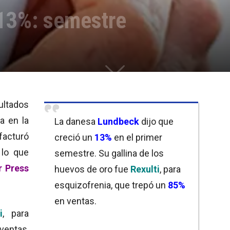
13%: semestre
sultados
a en la
La danesa
Lundbeck
dijo que
 facturó
creció un
13%
en el primer
 lo que
semestre. Su gallina de los
r Press
huevos de oro fue
Rexulti
, para
esquizofrenia, que trepó un
85%
en ventas.
i
, para
ventas,