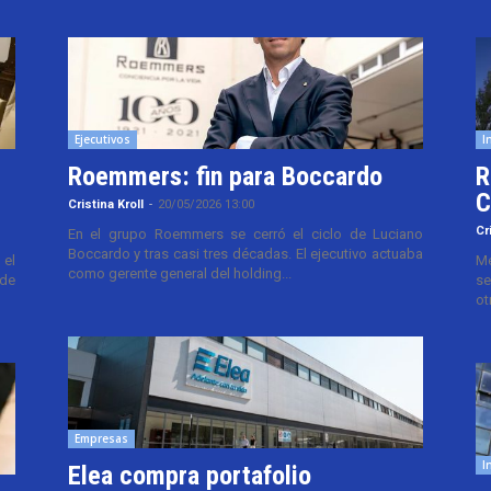
Ejecutivos
I
Roemmers: fin para Boccardo
R
C
Cristina Kroll
-
20/05/2026 13:00
Cr
En el grupo Roemmers se cerró el ciclo de Luciano
Boccardo y tras casi tres décadas. El ejecutivo actuaba
el
Me
como gerente general del holding...
 de
se
ot
Empresas
I
Elea compra portafolio