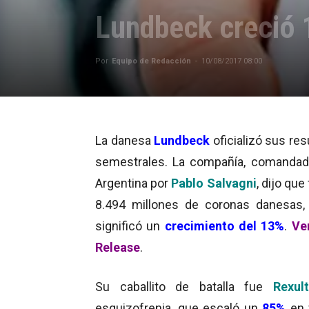
Lundbeck creció 
Por
Equipo de Redacción
-
10/08/2017 08:00
La danesa
Lundbeck
oficializó sus re
semestrales. La compañía, comandad
Argentina por
Pablo Salvagni
, dijo que
8.494 millones de coronas danesas,
significó un
crecimiento del 13%
.
Ve
Release
.
Su caballito de batalla fue
Rexult
esquizofrenia, que escaló un
85%
en 