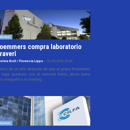
nformes
oemmers compra laboratorio
raveri
istina Kroll / Florencia Lippo
-
05/05/2026 20:00
nos de un año después de que el grupo Roemmers
 haya quedado con el nacional Sidus, ahora suma
ra compañía a su holding....
nformes