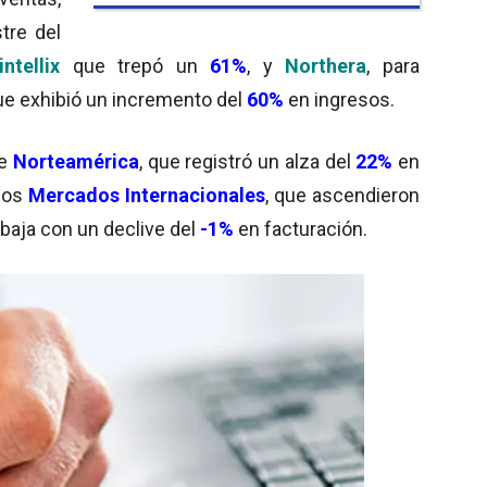
tre del
intellix
que trepó un
61%
, y
Northera
, para
ue exhibió un incremento del
60%
en ingresos.
ue
Norteamérica
, que registró un alza del
22%
en
 los
Mercados Internacionales
, que ascendieron
 baja con un declive del
-1%
en facturación.