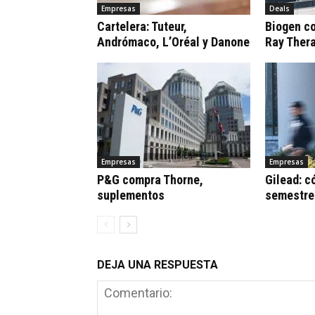
Empresas
Deals
Cartelera: Tuteur,
Biogen c
Andrómaco, L’Oréal y Danone
Ray Ther
Empresas
Empresas
P&G compra Thorne,
Gilead: c
suplementos
semestre
DEJA UNA RESPUESTA