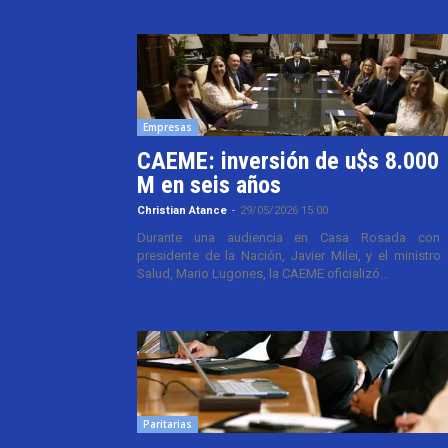
Empresas
CAEME: inversión de u$s 8.000
M en seis años
Christian Atance
-
29/05/2026 15:00
Durante una audiencia en Casa Rosada con 
presidente de la Nación, Javier Milei, y el ministro
Salud, Mario Lugones, la CAEME oficializó...
Paritarias